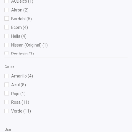
ACDelco
(1)
Akron
(2)
Bardahl
(5)
Ecom
(4)
Hella
(4)
Nissan (Original)
(1)
Pentosin
(1)
Permatex
(1)
Color
Prestone
(6)
Amarillo
(4)
Quaker State
(1)
Azul
(8)
Roshfrans
(5)
Rojo
(1)
TF
(1)
Rosa
(11)
Unicar
(3)
Verde
(11)
Volkswagen (Original)
(1)
Wurth
(1)
Uso