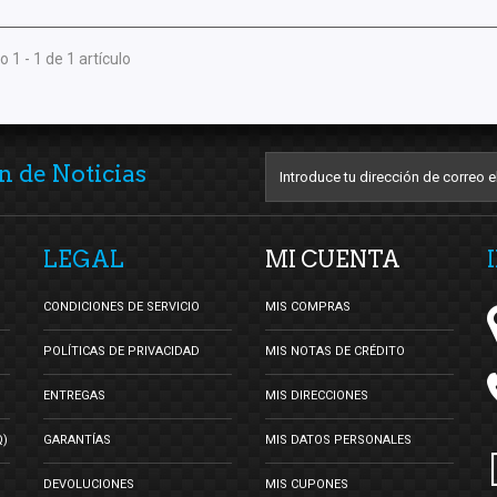
 1 - 1 de 1 artículo
n de Noticias
LEGAL
MI CUENTA
CONDICIONES DE SERVICIO
MIS COMPRAS
POLÍTICAS DE PRIVACIDAD
MIS NOTAS DE CRÉDITO
ENTREGAS
MIS DIRECCIONES
Q)
GARANTÍAS
MIS DATOS PERSONALES
DEVOLUCIONES
MIS CUPONES