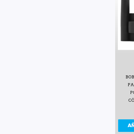
BOB
PA
P
CÓ
A