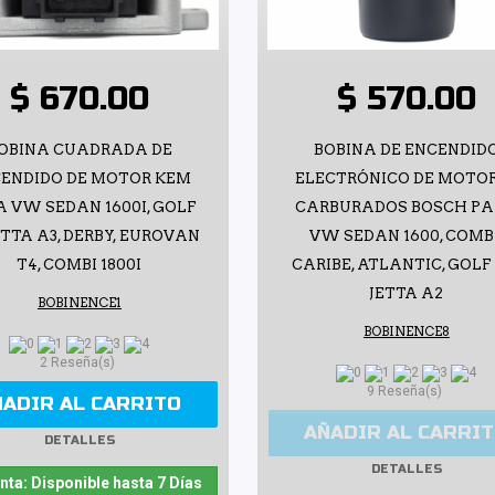
$ 670.00
$ 570.00
OBINA CUADRADA DE
BOBINA DE ENCENDID
ENDIDO DE MOTOR KEM
ELECTRÓNICO DE MOTO
 VW SEDAN 1600I, GOLF
CARBURADOS BOSCH P
JETTA A3, DERBY, EUROVAN
VW SEDAN 1600, COMBI
T4, COMBI 1800I
CARIBE, ATLANTIC, GOLF 
JETTA A2
BOBINENCE1
BOBINENCE8
2 Reseña(s)
9 Reseña(s)
ÑADIR AL CARRITO
AÑADIR AL CARRI
DETALLES
DETALLES
nta: Disponible hasta 7 Días