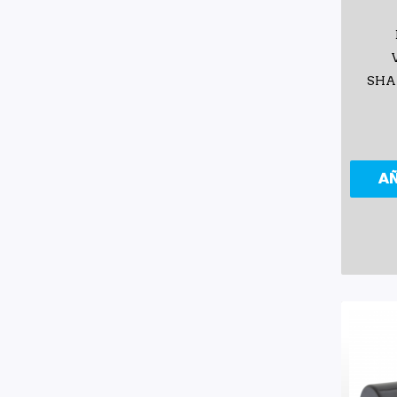
SHA
A