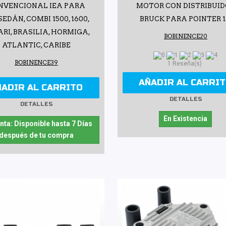
NVENCIONAL IEA PARA
MOTOR CON DISTRIBUI
EDÁN, COMBI 1500, 1600,
BRUCK PARA POINTER 1
RI, BRASILIA, HORMIGA,
BOBINENCE20
ATLANTIC, CARIBE
BOBINENCE39
1 Reseña(s)
AÑADIR AL CARRI
ÑADIR AL CARRITO
DETALLES
DETALLES
En Existencia
nta: Disponible hasta 7 Días
después de tu compra