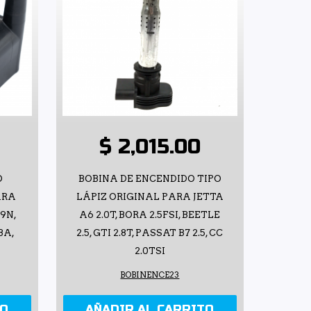
$ 2,015.00
O
BOBINA DE ENCENDIDO TIPO
ARA
LÁPIZ ORIGINAL PARA JETTA
 9N,
A6 2.0T, BORA 2.5FSI, BEETLE
BA,
2.5, GTI 2.8T, PASSAT B7 2.5, CC
2.0TSI
BOBINENCE23
TO
AÑADIR AL CARRITO