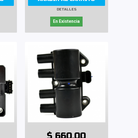
DETALLES
En Existencia
$ 660.00