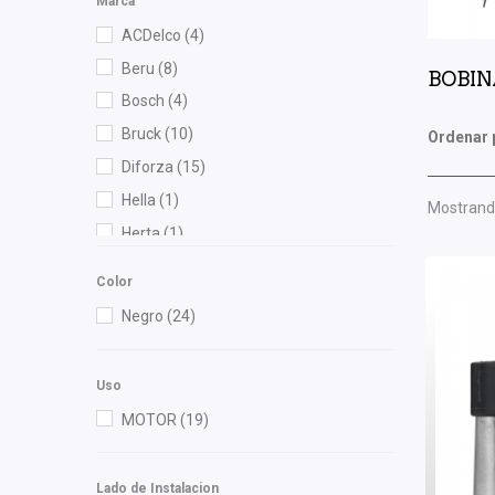
Marca
ACDelco
(4)
Beru
(8)
BOBI
Bosch
(4)
Bruck
(10)
Ordenar 
Diforza
(15)
Hella
(1)
Mostrando
Herta
(1)
IEA
(3)
Color
Injektion Fuel Systems
(1)
Negro
(24)
Injetech
(8)
KEM
(2)
Uso
M Series
(1)
MOTOR
(19)
NGK
(1)
Nissan (Original)
(1)
Lado de Instalacion