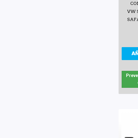
CO
VW S
SAFA
A
Preve