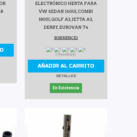
DOR
ELECTRÓNICO HERTA PARA
.8
VW SEDAN 1600I, COMBI
1800I, GOLF A3, JETTA A3,
DERBY, EUROVAN T4
BOBINENCE2
TO
2 Reseña(s)
AÑADIR AL CARRITO
DETALLES
En Existencia