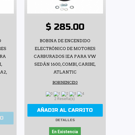
$ 285.00
O
BOBINA DE ENCENDIDO
RES
ELECTRÓNICO DE MOTORES
ARA
CARBURADOS IEA PARA VW
,
SEDÁN 1600, COMBI, CARIBE,
A2,
ATLANTIC
BOBINENCE10
2 Reseña(s)
AÑADIR AL CARRITO
TO
DETALLES
En Existencia