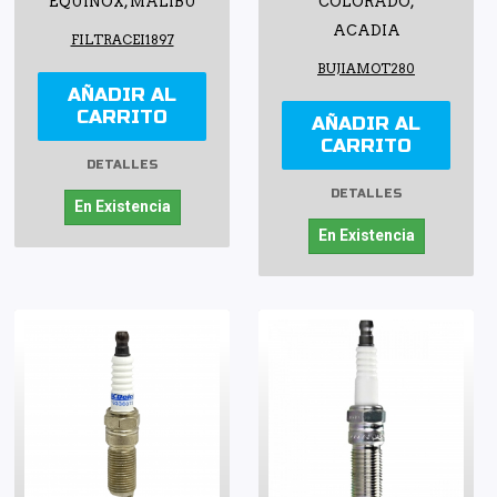
EQUINOX, MALIBU
COLORADO,
ACADIA
FILTRACEI1897
BUJIAMOT280
AÑADIR AL
CARRITO
AÑADIR AL
CARRITO
DETALLES
DETALLES
En Existencia
En Existencia