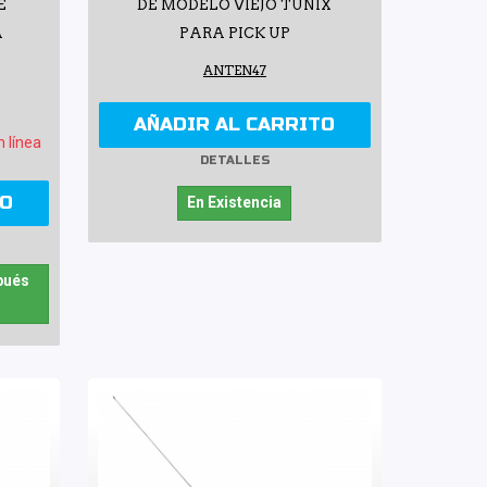
E
DE MODELO VIEJO TUNIX
A
PARA PICK UP
ANTEN47
AÑADIR AL CARRITO
n línea
DETALLES
TO
En Existencia
pués