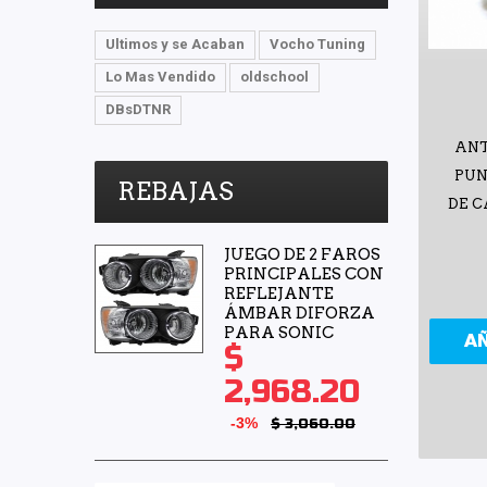
Ultimos y se Acaban
Vocho Tuning
Lo Mas Vendido
oldschool
DBsDTNR
ANT
PUN
REBAJAS
DE 
JUEGO DE 2 FAROS
PRINCIPALES CON
REFLEJANTE
ÁMBAR DIFORZA
PARA SONIC
A
$
2,968.20
-3%
$ 3,060.00