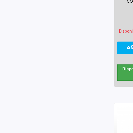
CO
Disponi
A
Dispo