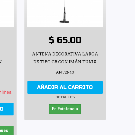
$ 65.00
A
ANTENA DECORATIVA LARGA
N
DE TIPO CB CON IMÁN TUNIX
X
ANTEN40
AÑADIR AL CARRITO
n línea
DETALLES
TO
En Existencia
pués