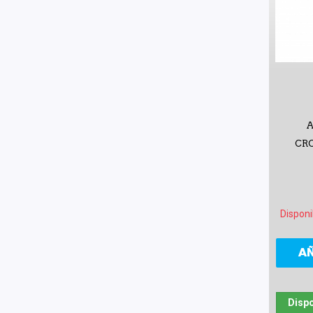
A
CR
Disponi
A
Dispo