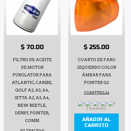
$ 70.00
$ 255.00
FILTRO DE ACEITE
CUARTO DE FARO
DE MOTOR
IZQUIERDO COLOR
PUROLATOR PARA
ÁMBAR PARA
ATLANTIC, CARIBE,
POINTER G2
GOLF A2, A3, A4,
CUARTPRIL24
JETTA A2, A3, A4,
NEW BEETLE,
2 Reseña(s)
DERBY, POINTER,
AÑADIR AL
COMBI
CARRITO
FILTRACEI49