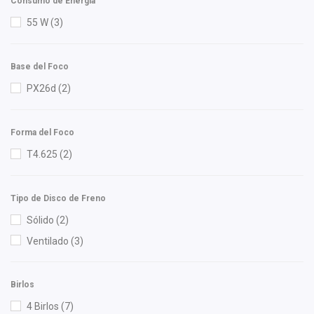
Consumo de Energia
FP
(2)
RADIADOR
(5)
55 W
(3)
Gates
(4)
Gogo Parts
(2)
Base del Foco
Gonher
(8)
PX26d
(2)
Good Go
(2)
Hella
(12)
Forma del Foco
Herta
(2)
T4.625
(2)
HO
(3)
HUSHAN
(7)
Ingenieria en Plasticos Cortes
(1)
Tipo de Disco de Freno
Injetech
(1)
Sólido
(2)
ISAKA
(4)
Ventilado
(3)
KEM
(4)
Luk
(4)
Birlos
Lusac
(3)
4 Birlos
(7)