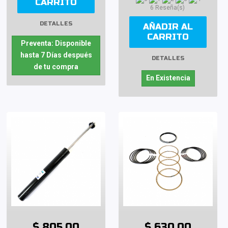
CARRITO
6 Reseña(s)
DETALLES
AÑADIR AL
CARRITO
Preventa: Disponible
hasta 7 Días después
DETALLES
de tu compra
En Existencia
$ 805.00
$ 630.00