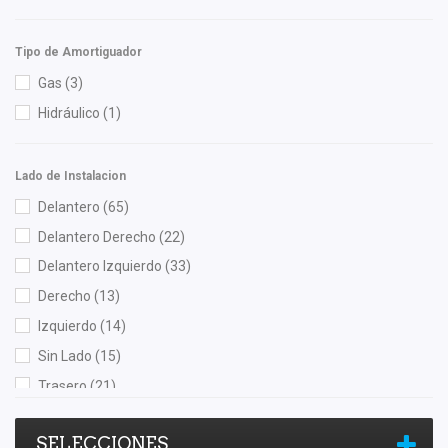
M Series
(1)
Mag Marelli
(3)
Tipo de Amortiguador
Mahle
(2)
Gas
(3)
Mann Filter
(2)
Hidráulico
(1)
Meistersatz
(3)
Miller
(1)
Lado de Instalacion
Mirsa Mikas Infante Ruiz
(1)
Delantero
(65)
Monroe
(1)
Delantero Derecho
(22)
Moresa
(4)
Delantero Izquierdo
(33)
MOTORFIL
(1)
Derecho
(13)
MTE-THOMSON
(3)
Izquierdo
(14)
NGK
(2)
Sin Lado
(15)
NSB
(2)
Trasero
(21)
NTN
(1)
Trasero Derecho
(4)
OEP
(10)
SELECCIONES
Trasero Izquierdo
(4)