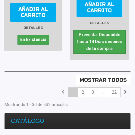
AÑADIR AL
AÑADIR AL
CARRITO
CARRITO
DETALLES
DETALLES
Preventa: Disponible
En Existencia
hasta 14 Días después
de tu compra
MOSTRAR TODOS
1
2
3
...
22
Mostrando 1 - 30 de 632 artículos
CATÁLOGO