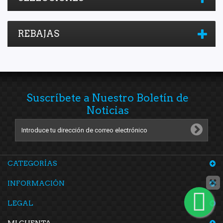
Pagid
(1)
Polar
(2)
REBAJAS
Purolator
(1)
Quezada
(1)
RASA
(1)
Raybestos
(1)
Suscríbete a Nuestro Boletín de
Recal
(88)
Noticias
Safety
(10)
Scuda
(1)
Shift It
(41)
SIMYI
(5)
CATEGORÍAS
SKF
(1)
INFORMACIÓN
Speedymexx
(10)
Superseal
(4)
LEGAL
SYD
(2)
MI CUENTA