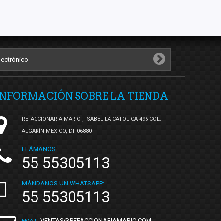
INFORMACIÓN SOBRE LA TIENDA
REFACCIONARIA MARIO , ISABEL LA CATOLICA 495 COL.
ALGARÍN MEXICO, DF 06880
LLÁMANOS:
55 55305113
MÁNDANOS UN WHATSAPP:
55 55305113
VENTAS@REFACCIONARIAMARIO.COM
EMAIL: