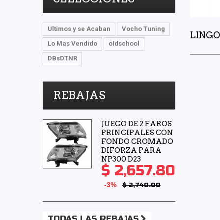
Ultimos y se Acaban
Vocho Tuning
LINGO
Lo Mas Vendido
oldschool
DBsDTNR
REBAJAS
JUEGO DE 2 FAROS
PRINCIPALES CON
FONDO CROMADO
DIFORZA PARA
NP300 D23
$ 2,657.80
-3%
$ 2,740.00
TODAS LAS REBAJAS