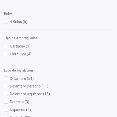
Luk
(1)
Lusac
(4)
Birlos
M Series
(6)
4 Birlos
(5)
Mann Filter
(1)
Master Cut
(1)
Tipo de Amortiguador
Meistersatz
(1)
Cartucho
(1)
Mirsa Mikas Infante Ruiz
(20)
Hidráulico
(4)
Moresa
(6)
MOTORFIL
(1)
Lado de Instalacion
NGK
(2)
Delantero
(51)
NSB
(1)
Delantero Derecho
(11)
NTN
(1)
Delantero Izquierdo
(15)
OEP
(13)
Derecho
(3)
Old Molding
(2)
Izquierdo
(5)
Polar
(1)