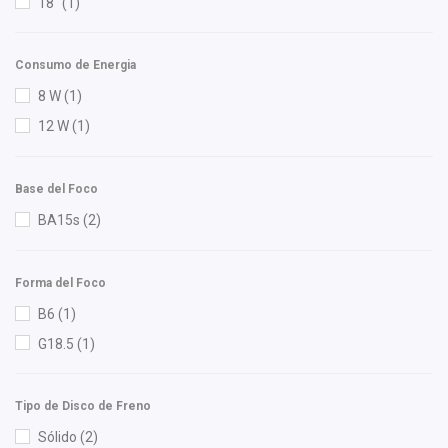
18"
(1)
Good Go
(1)
Hastings
(1)
Consumo de Energia
Hella
(5)
8 W
(1)
Herta
(1)
12 W
(1)
High Filter
(1)
HO
(2)
Base del Foco
IAP
(1)
BA15s
(2)
IEA
(2)
Ingel
(1)
Injetech
(1)
Forma del Foco
Interfil
(2)
B6
(1)
ISAKA
(2)
G18.5
(1)
K'nadian
(1)
KEM
(3)
Tipo de Disco de Freno
KWX
(1)
Sólido
(2)