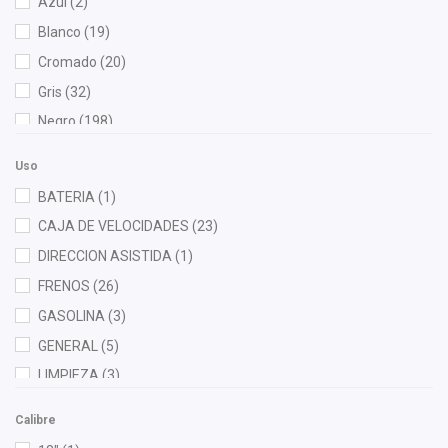
Azul
(2)
Cauplas
(12)
Blanco
(19)
Chacatech Pro
(6)
Cromado
(20)
Champion
(1)
Gris
(32)
Clemex
(3)
Negro
(198)
Clevite
(3)
Rojo
(7)
Contitech
(1)
Uso
Verde
(1)
Corteco
(1)
BATERIA
(1)
Cuna Encantada
(1)
CAJA DE VELOCIDADES
(23)
Dai
(14)
DIRECCION ASISTIDA
(1)
Febi
(2)
FRENOS
(26)
Flotamex
(1)
GASOLINA
(3)
FP
(6)
GENERAL
(5)
Fritec
(2)
LIMPIEZA
(3)
Gates
(5)
MOTOR
(89)
Calibre
Gonher
(5)
RADIADOR
(8)