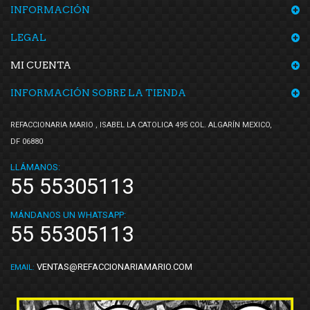
Totalparts
(2)
INFORMACIÓN
TS Total Solución
(1)
LEGAL
Tunix
(5)
MI CUENTA
Unicar
(4)
Volkswagen (Original)
(4)
INFORMACIÓN SOBRE LA TIENDA
Voltmax
(9)
REFACCIONARIA MARIO , ISABEL LA CATOLICA 495 COL. ALGARÍN MEXICO,
Yeou Wei
(1)
DF 06880
Yokomitsu
(6)
LLÁMANOS:
ZUBEHOR
(4)
55 55305113
MÁNDANOS UN WHATSAPP:
55 55305113
VENTAS@REFACCIONARIAMARIO.COM
EMAIL: