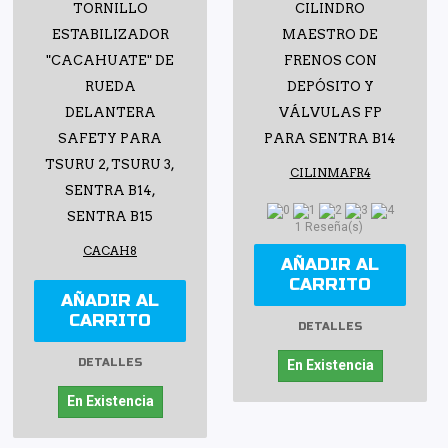
TORNILLO
CILINDRO
ESTABILIZADOR
MAESTRO DE
"CACAHUATE" DE
FRENOS CON
RUEDA
DEPÓSITO Y
DELANTERA
VÁLVULAS FP
SAFETY PARA
PARA SENTRA B14
TSURU 2, TSURU 3,
CILINMAFR4
SENTRA B14,
SENTRA B15
1 Reseña(s)
CACAH8
AÑADIR AL
CARRITO
AÑADIR AL
CARRITO
DETALLES
DETALLES
En Existencia
En Existencia