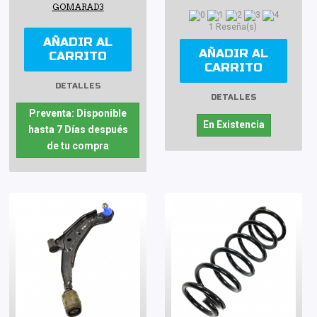
GOMARAD3
1 Reseña(s)
AÑADIR AL
AÑADIR AL
CARRITO
CARRITO
DETALLES
DETALLES
Preventa: Disponible
En Existencia
hasta 7 Días después
de tu compra