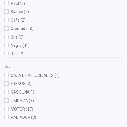
Azul
(3)
Champion
(1)
Blanco
(7)
Dai
(2)
Cafe
(2)
Denso
(1)
Cromado
(8)
DEPO
(9)
Gris
(6)
Diforza
(4)
Negro
(41)
FP
(2)
Rojo
(2)
Fritec
(5)
Gates
(1)
Uso
Gogo Parts
(1)
CAJA DE VELOCIDADES
(1)
Gonher
(6)
FRENOS
(3)
Good Go
(1)
GASOLINA
(3)
Hella
(3)
LIMPIEZA
(3)
HUSHAN
(2)
MOTOR
(17)
Injetech
(3)
RADIADOR
(3)
Interfil
(1)