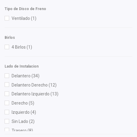
ISAKA
(4)
Tipo de Disco de Freno
KEM
(3)
Ventilado
(1)
Moresa
(2)
MOTORFIL
(2)
Birlos
Nikko
(3)
4 Birlos
(1)
Nissan (Original)
(9)
Polar
(9)
Lado de Instalacion
Purolator
(1)
Delantero
(34)
Recal
(14)
Delantero Derecho
(12)
Rotek
(1)
Delantero Izquierdo
(13)
Sachs
(1)
Derecho
(5)
Safety
(1)
Izquierdo
(4)
Shift It
(3)
Sin Lado
(2)
SYD
(1)
Trasero
(8)
TomCo
(1)