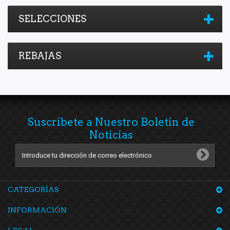
Trasero Derecho
(1)
Top Engine
(1)
SELECCIONES
Trasero Izquierdo
(1)
Totalparts
(3)
Unicar
(2)
REBAJAS
V-WIN
(1)
Yokomitsu
(27)
YYM
(3)
Suscríbete a Nuestro Boletín de
Noticias
CATEGORÍAS
INFORMACIÓN