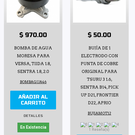
$ 970.00
$ 50.00
BOMBA DE AGUA
BUJÍA DE 1
MORESA PARA
ELECTRODO CON
VERSA, TIIDA 1.8,
PUNTA DE COBRE
SENTRA 1.8, 2.0
ORIGINAL PARA
TSURU 3 1.6,
BOMBAGUA46
SENTRA B14, PICK
UP D21, FRONTIER
AÑADIR AL
CARRITO
D22, APRIO
BUJIAMOT12
DETALLES
En Existencia
1 Reseña(s)