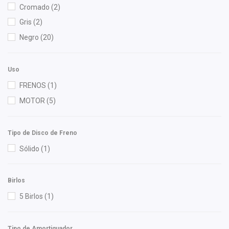
Cromado
(2)
NGK
(2)
Gris
(2)
OEP
(2)
Negro
(20)
Pontic
(1)
Recal
(1)
Uso
Speedymexx
(17)
FRENOS
(1)
TomCo
(1)
MOTOR
(5)
Totalparts
(1)
Yokomitsu
(5)
Tipo de Disco de Freno
Sólido
(1)
Birlos
5 Birlos
(1)
Tipo de Amortiguador