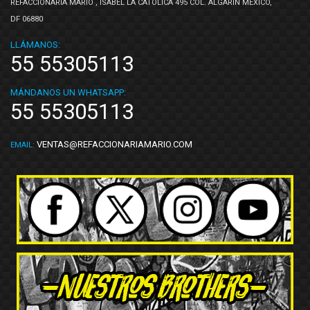
REFACCIONARIA MARIO , ISABEL LA CATOLICA 495 COL. ALGARÍN MEXICO,
DF 06880
LLÁMANOS:
55 55305113
MÁNDANOS UN WHATSAPP:
55 55305113
VENTAS@REFACCIONARIAMARIO.COM
EMAIL: