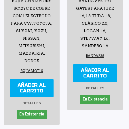
BUJIA CHAMPIONS
BANDA 6PK1197
RC12YC DE COBRE
GATES PARA JUKE
CON 1 ELECTRODO
1.6, 1.8, TIIDA 1.8,
PARA VW, TOYOTA,
CLÁSICO 2.0,
SUSUKI, ISUZU,
LOGAN 1.6,
NISSAN,
STEPWAY 1.6,
MITSUBISHI,
SANDERO 1.6
MAZDA, KIA,
BANDA238
DODGE
AÑADIR AL
BUJIAMOT10
CARRITO
AÑADIR AL
DETALLES
CARRITO
En Existencia
DETALLES
En Existencia