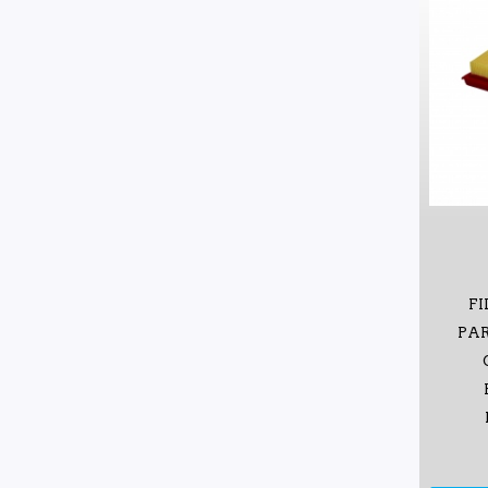
FI
PAR