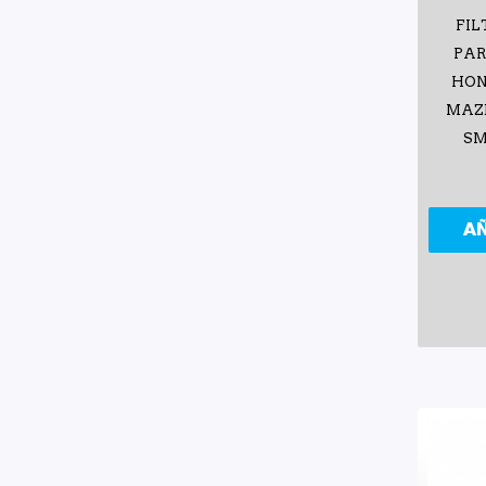
FIL
PAR
HOND
MAZD
SM
A