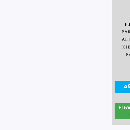
FI
PAR
ALT
ICH
P
A
Preve