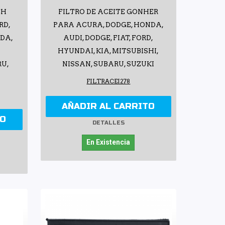
CH
FILTRO DE ACEITE GONHER
RD,
PARA ACURA, DODGE, HONDA,
ZDA,
AUDI, DODGE, FIAT, FORD,
HYUNDAI, KIA, MITSUBISHI,
RU,
NISSAN, SUBARU, SUZUKI
FILTRACEI278
AÑADIR AL CARRITO
TO
DETALLES
En Existencia