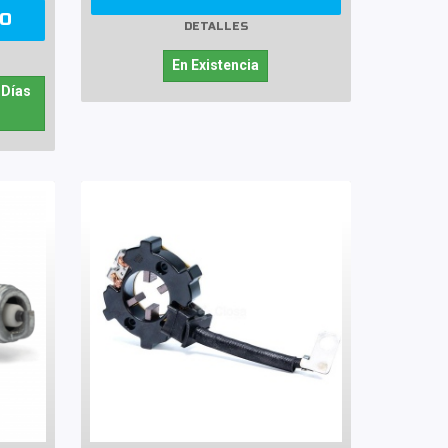
TO
DETALLES
En Existencia
 Días