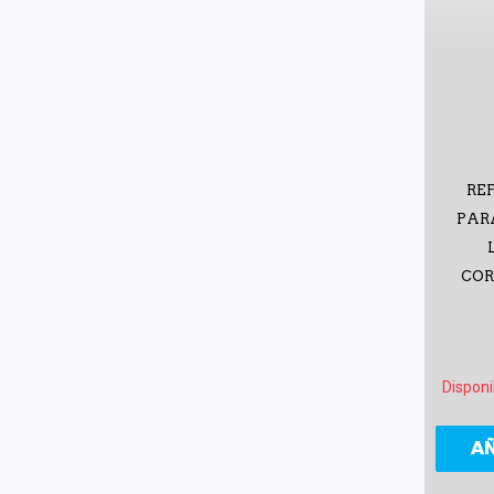
RE
PARA
COR
Disponi
A