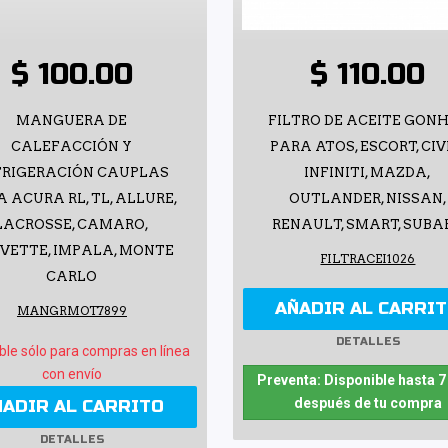
$ 100.00
$ 110.00
MANGUERA DE
FILTRO DE ACEITE GON
CALEFACCIÓN Y
PARA ATOS, ESCORT, CIV
FRIGERACIÓN CAUPLAS
INFINITI, MAZDA,
 ACURA RL, TL, ALLURE,
OUTLANDER, NISSAN,
LACROSSE, CAMARO,
RENAULT, SMART, SUBA
VETTE, IMPALA, MONTE
FILTRACEI1026
CARLO
AÑADIR AL CARRI
MANGRMOT7899
DETALLES
ble sólo para compras en línea
con envío
Preventa: Disponible hasta 7
después de tu compra
ÑADIR AL CARRITO
DETALLES