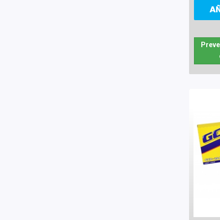
A
Preve