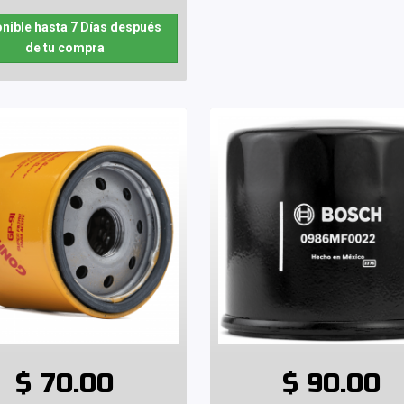
nible hasta 7 Días después
de tu compra
$ 70.00
$ 90.00