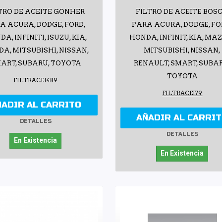
TRO DE ACEITE GONHER
FILTRO DE ACEITE BOS
A ACURA, DODGE, FORD,
PARA ACURA, DODGE, FO
A, INFINITI, ISUZU, KIA,
HONDA, INFINIT, KIA, MA
A, MITSUBISHI, NISSAN,
MITSUBISHI, NISSAN,
ART, SUBARU, TOYOTA
RENAULT, SMART, SUBA
TOYOTA
FILTRACEI489
FILTRACEI79
ÑADIR AL CARRITO
AÑADIR AL CARRI
DETALLES
DETALLES
En Existencia
En Existencia