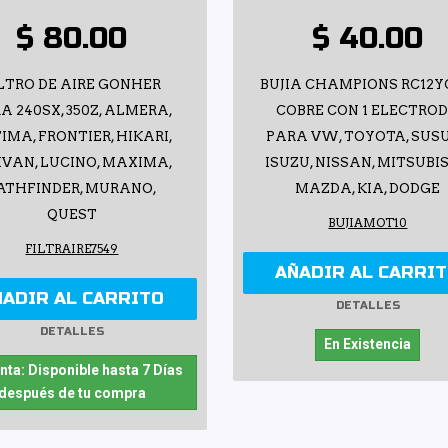
$ 80.00
$ 40.00
LTRO DE AIRE GONHER
BUJIA CHAMPIONS RC12Y
A 240SX, 350Z, ALMERA,
COBRE CON 1 ELECTRO
IMA, FRONTIER, HIKARI,
PARA VW, TOYOTA, SUSU
IVAN, LUCINO, MAXIMA,
ISUZU, NISSAN, MITSUBIS
ATHFINDER, MURANO,
MAZDA, KIA, DODGE
QUEST
BUJIAMOT10
FILTRAIRE7549
AÑADIR AL CARRI
ÑADIR AL CARRITO
DETALLES
DETALLES
En Existencia
nta: Disponible hasta 7 Días
después de tu compra