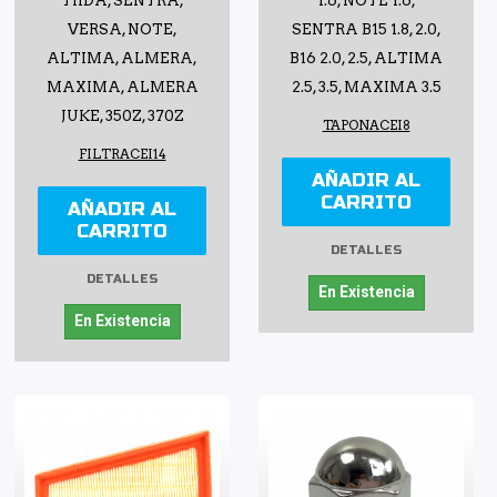
TIIDA, SENTRA,
1.6, NOTE 1.6,
VERSA, NOTE,
SENTRA B15 1.8, 2.0,
ALTIMA, ALMERA,
B16 2.0, 2.5, ALTIMA
MAXIMA, ALMERA
2.5, 3.5, MAXIMA 3.5
JUKE, 350Z, 370Z
TAPONACEI8
FILTRACEI14
AÑADIR AL
CARRITO
AÑADIR AL
CARRITO
DETALLES
DETALLES
En Existencia
En Existencia