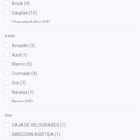
Bruck
(9)
Cauplas
(15)
Chacatech Pro
(69)
Champion
(2)
Color
DEPO
(26)
Amarillo
(3)
Diforza
(13)
Azul
(1)
Eagle Eyes
(13)
Blanco
(5)
Euroespaña
(1)
Cromado
(4)
Federal Mogul
(1)
Gris
(7)
Fritec
(9)
Naranja
(1)
Gates
(1)
Negro
(69)
Gogo Parts
(1)
Gonher
(11)
Uso
Good Go
(1)
CAJA DE VELOCIDADES
(1)
Hella
(1)
DIRECCION ASISTIDA
(1)