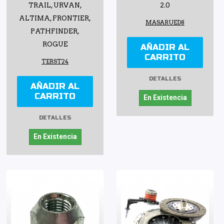
TRAIL, URVAN,
2.0
ALTIMA, FRONTIER,
MASARUED8
PATHFINDER,
ROGUE
AÑADIR AL
CARRITO
TERST24
DETALLES
AÑADIR AL
CARRITO
En Existencia
DETALLES
En Existencia