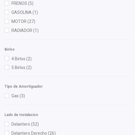
Injetech
(1)
FRENOS
(5)
Interfil
(4)
GASOLINA
(1)
ISAKA
(11)
MOTOR
(27)
KEM
(3)
RADIADOR
(1)
Mahle
(1)
Moresa
(1)
Birlos
MOTORFIL
(1)
4 Birlos
(2)
NGK
(2)
5 Birlos
(2)
Nissan (Original)
(10)
OEP
(1)
Tipo de Amortiguador
OTN
(3)
Gas
(3)
Perfection
(1)
Polar
(2)
Lado de Instalacion
Purolator
(1)
Delantero
(52)
Recal
(9)
Delantero Derecho
(26)