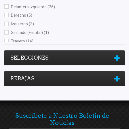
Shift It
(1)
Delantero Izquierdo
(26)
Speedymexx
(1)
Derecho
(5)
Superseal
(10)
Izquierdo
(3)
SYD
(8)
Sin Lado (Frontal)
(1)
TF Victor
(1)
Trasero
(14)
TomCo
(1)
Trasero Derecho
(7)
Totalparts
(2)
SELECCIONES
Trasero Izquierdo
(7)
Unicar
(1)
VISION
(1)
REBAJAS
YCC
(7)
Yokomitsu
(33)
YS
(3)
YYM
(2)
Suscríbete a Nuestro Boletín de
Noticias