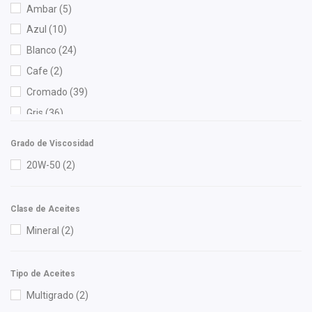
Ambar
(5)
BOGE
(8)
Azul
(10)
Bosch
(7)
Blanco
(24)
Brembo
(6)
Cafe
(2)
Bruck
(66)
Cromado
(39)
BSK
(1)
Gris
(36)
Cablex
(1)
Naranja
(1)
Cahsa
(10)
Grado de Viscosidad
Negro
(228)
Cauplas
(48)
20W-50
(2)
Rojo
(7)
Century
(1)
Chacatech Pro
(205)
Clase de Aceites
Champion
(1)
Mineral
(2)
Cleanfil
(2)
Dai
(13)
Tipo de Aceites
Denso
(1)
Multigrado
(2)
DEPO
(86)