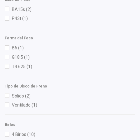
Ina
(1)
BA15s
(2)
Injetech
(11)
P43t
(1)
Interfil
(2)
ISAKA
(13)
Forma del Foco
KEM
(11)
B6
(1)
KEVER
(1)
G18.5
(1)
Koto
(2)
T4.625
(1)
Lucid Auto Lamps
(8)
Luk
(1)
Tipo de Disco de Freno
Lusac
(1)
Sólido
(2)
M Series
(2)
Ventilado
(1)
Mirsa Autopartes
(1)
Mirsa Mikas Infante Ruiz
(19)
Birlos
Monroe
(2)
4 Birlos
(10)
Moresa
(1)