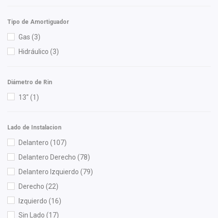
MOTORFIL
(1)
Tipo de Amortiguador
NGK
(5)
Gas
(3)
Nikko
(2)
Hidráulico
(3)
Nissan (Original)
(43)
NSB
(7)
Diámetro de Rin
NTN
(2)
13"
(1)
OEP
(15)
Perfection
(1)
Polar
(10)
Lado de Instalacion
Raybestos
(1)
Delantero
(107)
Recal
(76)
Delantero Derecho
(78)
Rivsa
(1)
Delantero Izquierdo
(79)
Rosesnake
(2)
Derecho
(22)
Rotek
(2)
Izquierdo
(16)
RUVILLE
(1)
Sin Lado
(17)