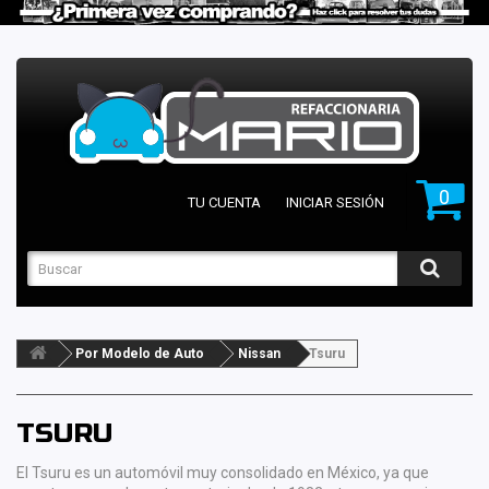
0
TU CUENTA
INICIAR SESIÓN
Por Modelo de Auto
Nissan
Tsuru
TSURU
El Tsuru es un automóvil muy consolidado en México, ya que