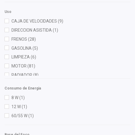
Diforza
(63)
Uso
Eagle Eyes
(3)
CAJA DE VELOCIDADES
(9)
Euroespaña
(1)
DIRECCION ASISTIDA
(1)
Flotamex
(1)
FRENOS
(28)
FP
(6)
GASOLINA
(5)
Fritec
(8)
LIMPIEZA
(6)
Gates
(1)
MOTOR
(81)
Gepu
(1)
RADIADOR
(8)
Gonher
(23)
Good Go
(12)
Consumo de Energia
Hella
(10)
8 W
(1)
Herta
(3)
12 W
(1)
HO
(5)
60/55 W
(1)
HUSHAN
(27)
IEA
(1)
Base del Foco