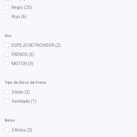
Gonher
(6)
Negro
(25)
HUSHAN
(1)
Rojo
(6)
NGK
(1)
Polar
(2)
Uso
Purolator
(1)
ESPEJO RETROVISOR
(2)
Recal
(7)
FRENOS
(5)
Sehun
(1)
MOTOR
(3)
SIMYI
(5)
Speedymexx
(47)
Tipo de Disco de Freno
Superseal
(1)
Sólido
(2)
Wagner
(1)
Ventilado
(1)
Birlos
5 Birlos
(3)