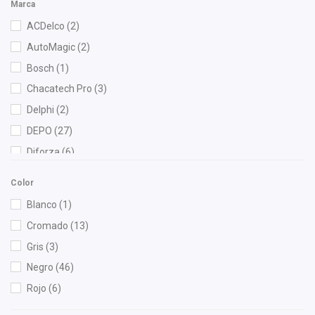
Marca
ACDelco
(2)
AutoMagic
(2)
Bosch
(1)
Chacatech Pro
(3)
Delphi
(2)
DEPO
(27)
Diforza
(6)
Eagle Eyes
(13)
Color
FAG
(1)
Blanco
(1)
Fram
(1)
Cromado
(13)
General Motors (Original)
(8)
Gris
(3)
Gonher
(16)
Negro
(46)
Hella
(1)
Rojo
(6)
Injetech
(2)