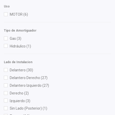
Mahle
(1)
Uso
MTE-THOMSON
(1)
MOTOR
(6)
NGK
(5)
Polar
(7)
Tipo de Amortiguador
Recal
(1)
Gas
(3)
Sehun
(1)
Hidráulico
(1)
Shift It
(1)
SIMYI
(3)
Lado de Instalacion
Speedymexx
(108)
Delantero
(30)
TomCo
(1)
Delantero Derecho
(27)
Totalparts
(1)
Delantero Izquierdo
(27)
Yokomitsu
(9)
Derecho
(2)
Izquierdo
(3)
Sin Lado (Posterior)
(1)