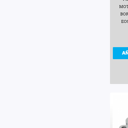
MOT
BOR
EO
A