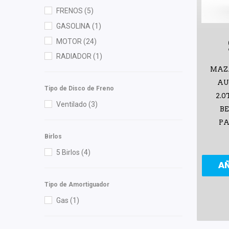
Herta
(1)
FRENOS
(5)
Injetech
(3)
GASOLINA
(1)
Interfil
(3)
MOTOR
(24)
Kuhn
(1)
RADIADOR
(1)
Mann Filter
(4)
MAZ
Moresa
(2)
AU
Tipo de Disco de Freno
NGK
(5)
2.0
Ventilado
(3)
OEP
(2)
BE
Pagid
(1)
PA
Birlos
Polar
(6)
5 Birlos
(4)
RACE
(2)
A
Recal
(5)
Shift It
(4)
Tipo de Amortiguador
SYD
(4)
Gas
(1)
Tebo
(1)
TMK
(1)