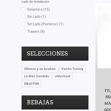
Lado de Instalacion
TomCo
(3)
Delantero
(15)
Totalparts
(2)
Sin Lado
(1)
TRW
(2)
Sin Lado (Posterior)
(1)
Valeo
(1)
Trasero
(8)
Volkswagen (Original)
(5)
SELECCIONES
Ultimos y se Acaban
Vocho Tuning
Lo Mas Vendido
oldschool
DBsDTNR
FI
RE
REBAJAS
MA
GOL