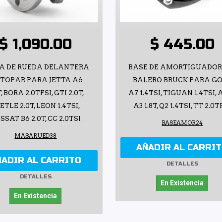
$ 1,090.00
$ 445.00
A DE RUEDA DELANTERA
BASE DE AMORTIGUADOR
TOPAR PARA JETTA A6
BALERO BRUCK PARA G
T, BORA 2.0TFSI, GTI 2.0T,
A7 1.4TSI, TIGUAN 1.4TSI, 
ETLE 2.0T, LEON 1.4TSI,
A3 1.8T, Q2 1.4TSI, TT 2.0T
SSAT B6 2.0T, CC 2.0TSI
BASEAMOR24
MASARUED38
AÑADIR AL CARRI
ÑADIR AL CARRITO
DETALLES
DETALLES
En Existencia
En Existencia