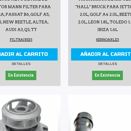
OR MANN FILTER PARA
"HALL" BRUCK PARA JETT
A, PASSAT B6, GOLF A5,
2.0L, GOLF A4 2.0L, BEE
S, NEW BEETLE, ALTEA,
2.0L, LEON 1.8L, TOLEDO 1.
AUDI A3, Q3, TT
IBIZA 1.6L
FILTRAIRE15
SENSOARLE3
ÑADIR AL CARRITO
AÑADIR AL CARRI
DETALLES
DETALLES
En Existencia
En Existencia