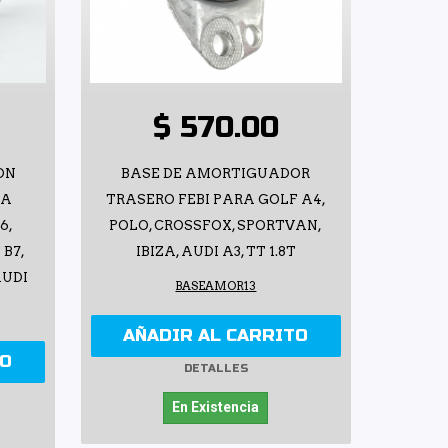
$ 570.00
ON
BASE DE AMORTIGUADOR
RA
TRASERO FEBI PARA GOLF A4,
6,
POLO, CROSSFOX, SPORTVAN,
 B7,
IBIZA, AUDI A3, TT 1.8T
AUDI
BASEAMOR13
AÑADIR AL CARRITO
TO
DETALLES
En Existencia