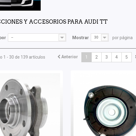
CIONES Y ACCESORIOS PARA AUDI TT
por
--
Mostrar
30
por página
Anterior
 1 - 30 de 139 artículos
1
2
3
4
5