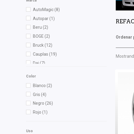
Marca
AutoMagic
(8)
Autopar
(1)
REFAC
Beru
(2)
BOGE
(2)
Ordenar 
Bruck
(12)
Cauplas
(19)
Mostrando
Dai
(7)
Diforza
(1)
Color
FAG
(2)
Blanco
(2)
Febi
(1)
Gris
(4)
Fritec
(9)
Negro
(26)
Gates
(1)
Rojo
(1)
Gonher
(15)
Graf
(1)
Uso