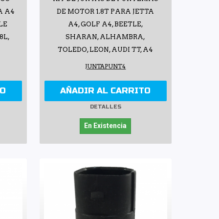
A A4
DE MOTOR 1.8T PARA JETTA
TLE
A4, GOLF A4, BEETLE,
8L,
SHARAN, ALHAMBRA,
TOLEDO, LEON, AUDI TT, A4
JUNTAPUNT4
TO
AÑADIR AL CARRITO
DETALLES
En Existencia