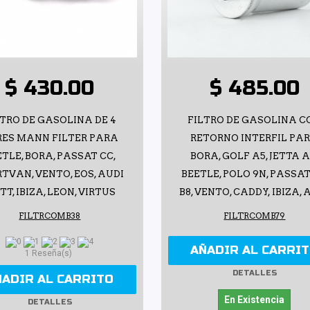
$ 430.00
$ 485.00
LTRO DE GASOLINA DE 4
FILTRO DE GASOLINA C
ES MANN FILTER PARA
RETORNO INTERFIL PA
TLE, BORA, PASSAT CC,
BORA, GOLF A5, JETTA A
TVAN, VENTO, EOS, AUDI
BEETLE, POLO 9N, PASSAT
 TT, IBIZA, LEON, VIRTUS
B8, VENTO, CADDY, IBIZA, 
FILTRCOMB38
FILTRCOMB79
AÑADIR AL CARRI
1 Reseña(s)
DETALLES
ÑADIR AL CARRITO
En Existencia
DETALLES