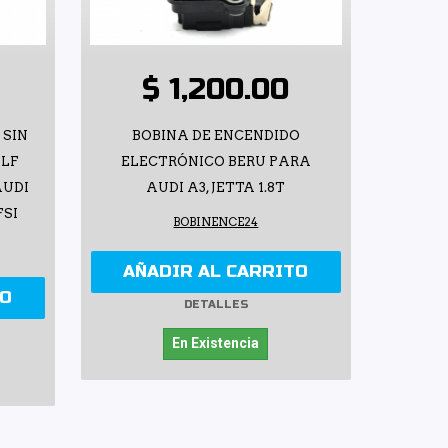
$ 1,200.00
 SIN
BOBINA DE ENCENDIDO
OLF
ELECTRÓNICO BERU PARA
AUDI
AUDI A3, JETTA 1.8T
FSI
BOBINENCE24
AÑADIR AL CARRITO
TO
DETALLES
En Existencia