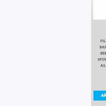
FI
BAR
BEE
SPOR
A3,
A