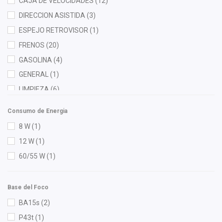
CAJA DE VELOCIDADES
(12)
Fritec
(6)
DIRECCION ASISTIDA
(3)
Gates
(2)
ESPEJO RETROVISOR
(1)
General Motors (Original)
(42)
FRENOS
(20)
Gogo Parts
(1)
GASOLINA
(4)
Gonher
(6)
GENERAL
(1)
Good Go
(1)
LIMPIEZA
(6)
Hella
(11)
MOTOR
(72)
Herta
(3)
Consumo de Energia
RADIADOR
(4)
High Filter
(1)
8 W
(1)
HO
(2)
12 W
(1)
HUSHAN
(2)
60/55 W
(1)
Ina
(1)
ISAKA
(9)
Base del Foco
K'nadian
(1)
BA15s
(2)
KEM
(1)
P43t
(1)