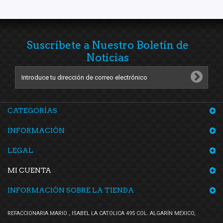
TF Victor
(5)
TMK
(1)
TomCo
(8)
Suscríbete a Nuestro Boletín de
Tong Yang
(1)
Noticias
Top Engine
(5)
Top View Premium
(3)
Totalparts
(2)
CATEGORÍAS
Tunix
(8)
Unicar
(4)
INFORMACIÓN
Valeo
(3)
LEGAL
Voltmax
(3)
Wagner
(1)
MI CUENTA
Yokomitsu
(37)
INFORMACIÓN SOBRE LA TIENDA
REFACCIONARIA MARIO , ISABEL LA CATOLICA 495 COL. ALGARÍN MEXICO,