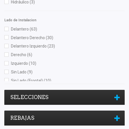
Hidráulico
(3)
Pontic
(2)
PRO FORTUNE
(3)
Lado de Instalacion
Purolator
(1)
Delantero
(63)
Quezada
(3)
Delantero Derecho
(30)
Recal
(82)
Delantero Izquierdo
(23)
Rivsa
(1)
Derecho
(6)
Safety
(7)
Izquierdo
(10)
Scuda
(1)
Sin Lado
(9)
Sehun
(1)
Sin Lado (Frontal)
(10)
Shift It
(2)
Sin Lado (Posterior)
(3)
SIMYI
(3)
SELECCIONES
Trasero
(35)
SKF
(1)
Trasero Derecho
(7)
Speedymexx
(65)
Trasero Izquierdo
(7)
Superseal
(4)
REBAJAS
SYD
(7)