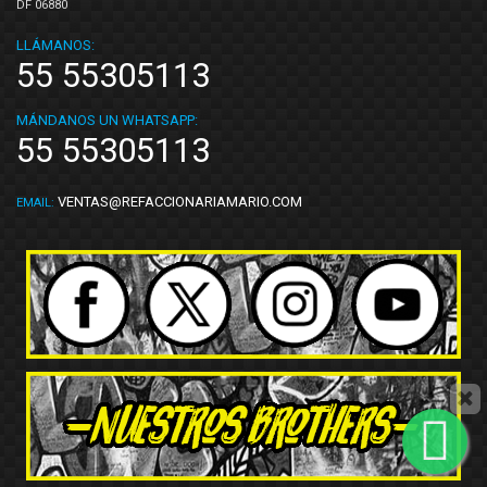
DF 06880
LLÁMANOS:
55 55305113
MÁNDANOS UN WHATSAPP:
55 55305113
VENTAS@REFACCIONARIAMARIO.COM
EMAIL: