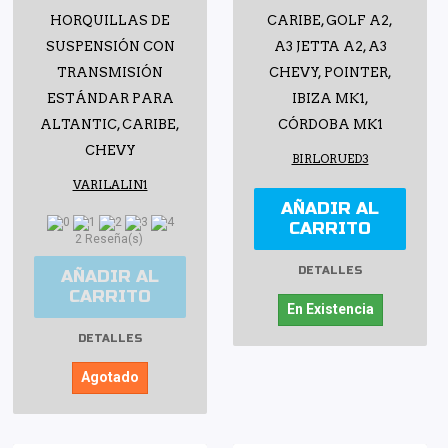
HORQUILLAS DE
CARIBE, GOLF A2,
SUSPENSIÓN CON
A3 JETTA A2, A3
TRANSMISIÓN
CHEVY, POINTER,
ESTÁNDAR PARA
IBIZA MK1,
ALTANTIC, CARIBE,
CÓRDOBA MK1
CHEVY
BIRLORUED3
VARILALIN1
AÑADIR AL
CARRITO
2 Reseña(s)
DETALLES
AÑADIR AL
CARRITO
En Existencia
DETALLES
Agotado