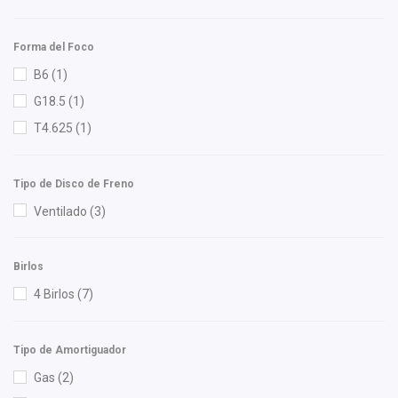
Luk
(1)
Lusac
(1)
Forma del Foco
M Series
(3)
B6
(1)
Meistersatz
(1)
G18.5
(1)
Miller
(1)
T4.625
(1)
Mirsa Mikas Infante Ruiz
(5)
Moresa
(3)
Tipo de Disco de Freno
MOTORFIL
(1)
Ventilado
(3)
MTE-THOMSON
(2)
NG
(3)
Birlos
NGK
(2)
4 Birlos
(7)
Nikko
(1)
NSB
(4)
Tipo de Amortiguador
OEP
(16)
Gas
(2)
Polar
(4)