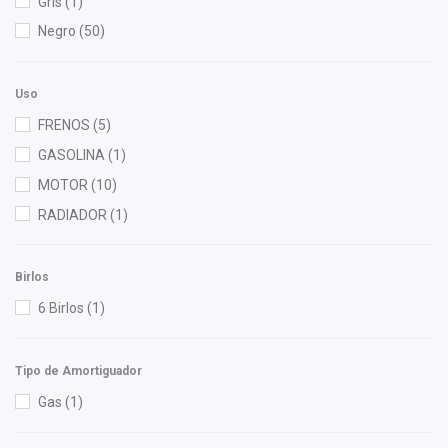
Gris
(1)
Fritec
(4)
Negro
(50)
Gonher
(4)
HUSHAN
(9)
Uso
Interfil
(1)
FRENOS
(5)
ISAKA
(5)
GASOLINA
(1)
M Series
(1)
MOTOR
(10)
Nissan (Original)
(2)
RADIADOR
(1)
Polar
(1)
Recal
(6)
Birlos
Speedymexx
(1)
6 Birlos
(1)
SQM
(1)
Superseal
(4)
Tipo de Amortiguador
SYD
(2)
Gas
(1)
Unicar
(1)
Yokomitsu
(46)