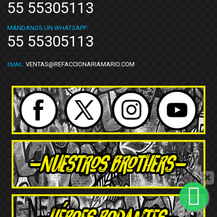
55 55305113
MÁNDANOS UN WHATSAPP:
55 55305113
VENTAS@REFACCIONARIAMARIO.COM
EMAIL: