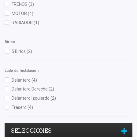
FRENOS
(3)
Nissan (Original)
(1)
MOTOR
(4)
OEP
(1)
RADIADOR
(1)
Sachs
(1)
SYD
(1)
Birlos
Unicar
(1)
5 Birlos
(2)
Yokomitsu
(2)
Lado de Instalacion
Delantero
(4)
Delantero Derecho
(2)
Delantero Izquierdo
(2)
Trasero
(4)
SELECCIONES