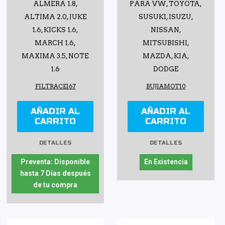
ALMERA 1.8,
PARA VW, TOYOTA,
ALTIMA 2.0, JUKE
SUSUKI, ISUZU,
1.6, KICKS 1.6,
NISSAN,
MARCH 1.6,
MITSUBISHI,
MAXIMA 3.5, NOTE
MAZDA, KIA,
1.6
DODGE
FILTRACEI67
BUJIAMOT10
AÑADIR AL
AÑADIR AL
CARRITO
CARRITO
DETALLES
DETALLES
Preventa: Disponible
En Existencia
hasta 7 Días después
de tu compra