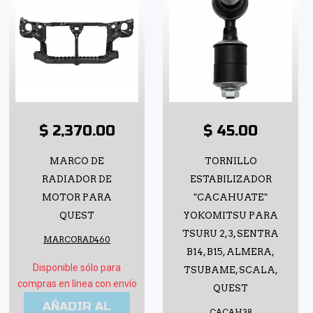
$ 2,370.00
$ 45.00
MARCO DE
TORNILLO
RADIADOR DE
ESTABILIZADOR
MOTOR PARA
"CACAHUATE"
QUEST
YOKOMITSU PARA
TSURU 2, 3, SENTRA
MARCORAD460
B14, B15, ALMERA,
Disponible sólo para
TSUBAME, SCALA,
compras en línea con envío
QUEST
AÑADIR AL
CACAH38