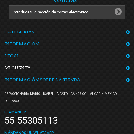
Noticias
Shift It
(2)
SIMYI
(4)
SKF
(1)
Speedymexx
(56)
CATEGORÍAS
Superseal
(5)
INFORMACIÓN
SYD
(8)
TF Victor
(4)
LEGAL
TMK
(1)
MI CUENTA
TomCo
(6)
INFORMACIÓN SOBRE LA TIENDA
Tong Yang
(1)
Top Engine
(5)
REFACCIONARIA MARIO , ISABEL LA CATOLICA 495 COL. ALGARÍN MEXICO,
Totalparts
(1)
DF 06880
Tunix
(5)
LLÁMANOS:
Unicar
(4)
55 55305113
Valeo
(3)
MÁNDANOS UN WHATSAPP: