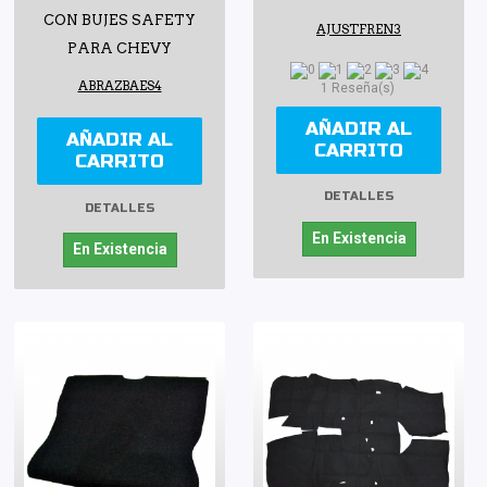
CON BUJES SAFETY
AJUSTFREN3
PARA CHEVY
ABRAZBAES4
1 Reseña(s)
AÑADIR AL
AÑADIR AL
CARRITO
CARRITO
DETALLES
DETALLES
En Existencia
En Existencia