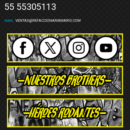
Voltmax
(2)
55 55305113
Wagner
(1)
Yokomitsu
(37)
VENTAS@REFACCIONARIAMARIO.COM
EMAIL: