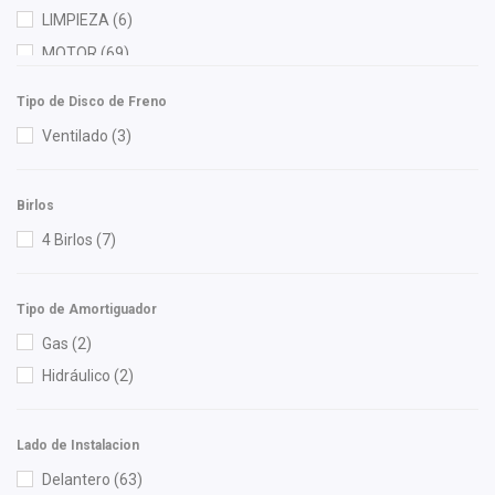
Herta
(2)
LIMPIEZA
(6)
High Filter
(1)
MOTOR
(69)
HO
(1)
RADIADOR
(4)
HUSHAN
(2)
Tipo de Disco de Freno
Ina
(1)
Ventilado
(3)
Injetech
(1)
ISAKA
(12)
Birlos
K'nadian
(1)
4 Birlos
(7)
KEM
(1)
Lusac
(1)
Tipo de Amortiguador
M Series
(3)
Gas
(2)
Meistersatz
(1)
Hidráulico
(2)
Miller
(1)
Moresa
(3)
Lado de Instalacion
MOTORFIL
(1)
Delantero
(63)