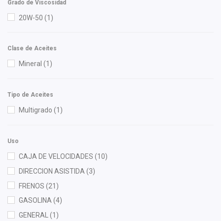
Cuna Encantada
(1)
Grado de Viscosidad
Rojo
(4)
Dai
(9)
20W-50
(1)
Verde
(2)
DEPO
(13)
Diforza
(26)
Clase de Aceites
dph
(1)
Mineral
(1)
EGP
(2)
Federal Mogul
(1)
Tipo de Aceites
FP
(2)
Multigrado
(1)
Fritec
(4)
Gates
(1)
Uso
General Motors (Original)
(39)
CAJA DE VELOCIDADES
(10)
Gogo Parts
(1)
DIRECCION ASISTIDA
(3)
Gonher
(6)
FRENOS
(21)
Good Go
(6)
GASOLINA
(4)
Hella
(4)
GENERAL
(1)