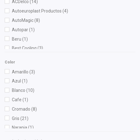
ACDelco
(14)
Autoeuroplast Productos
(4)
AutoMagic
(8)
Autopar
(1)
Beru
(1)
Best Cooling
(3)
BOGE
(3)
Color
Bosch
(7)
Amarillo
(3)
Brembo
(3)
Azul
(1)
Bruck
(50)
Blanco
(10)
Cahsa
(6)
Cafe
(1)
Cauplas
(42)
Cromado
(8)
Chacatech Pro
(14)
Gris
(21)
Chromite
(2)
Naranja
(1)
Contitech
(4)
Negro
(165)