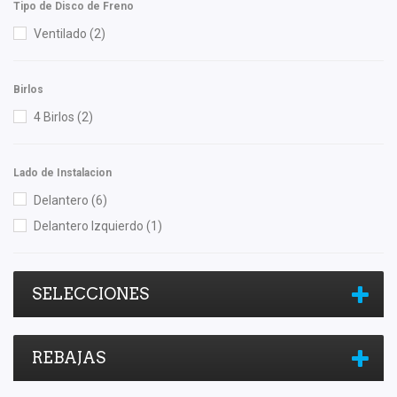
Tipo de Disco de Freno
Tebo
(1)
Ventilado
(2)
TF Victor
(2)
TomCo
(1)
Birlos
Totalparts
(1)
4 Birlos
(2)
Volkswagen (Original)
(5)
Yokomitsu
(1)
Lado de Instalacion
Delantero
(6)
Delantero Izquierdo
(1)
SELECCIONES
REBAJAS