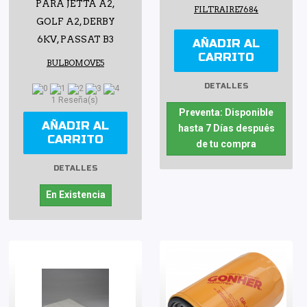
PARA JETTA A2,
FILTRAIRE7684
GOLF A2, DERBY
6KV, PASSAT B3
AÑADIR AL
CARRITO
BULBOMOVE5
DETALLES
1 Reseña(s)
Preventa: Disponible
AÑADIR AL
hasta 7 Días después
CARRITO
de tu compra
DETALLES
En Existencia