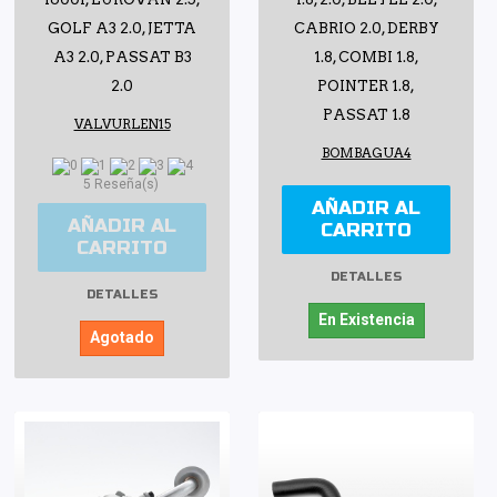
GOLF A3 2.0, JETTA
CABRIO 2.0, DERBY
A3 2.0, PASSAT B3
1.8, COMBI 1.8,
2.0
POINTER 1.8,
PASSAT 1.8
VALVURLEN15
BOMBAGUA4
5 Reseña(s)
AÑADIR AL
AÑADIR AL
CARRITO
CARRITO
DETALLES
DETALLES
En Existencia
Agotado