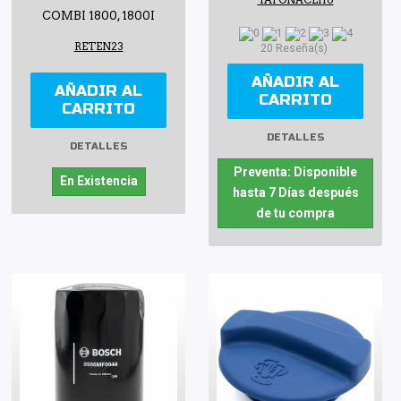
COMBI 1800, 1800I
RETEN23
20 Reseña(s)
AÑADIR AL
AÑADIR AL
CARRITO
CARRITO
DETALLES
DETALLES
Preventa: Disponible
En Existencia
hasta 7 Días después
de tu compra