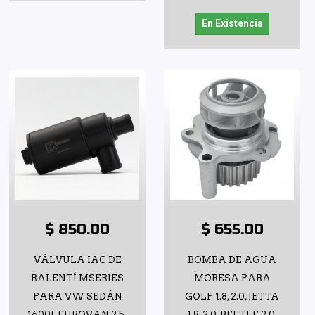
En Existencia
$ 850.00
$ 655.00
VÁLVULA IAC DE
BOMBA DE AGUA
RALENTÍ MSERIES
MORESA PARA
PARA VW SEDÁN
GOLF 1.8, 2.0, JETTA
1600I, EUROVAN 2.5,
1.8, 2.0, BEETLE 2.0,