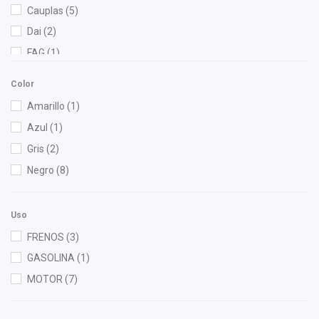
Cauplas
(5)
Dai
(2)
FAG
(1)
Febi
(2)
Color
Fritec
(2)
Amarillo
(1)
Gonher
(6)
Azul
(1)
Hella
(1)
Gris
(2)
M Series
(1)
Negro
(8)
Meistersatz
(1)
Moresa
(2)
Uso
MOTORFIL
(1)
FRENOS
(3)
OEP
(1)
GASOLINA
(1)
Purolator
(1)
MOTOR
(7)
Recal
(2)
Shift It
(1)