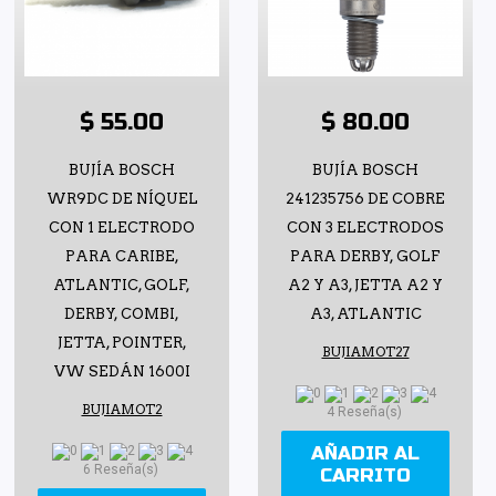
$ 55.00
$ 80.00
BUJÍA BOSCH
BUJÍA BOSCH
WR9DC DE NÍQUEL
241235756 DE COBRE
CON 1 ELECTRODO
CON 3 ELECTRODOS
PARA CARIBE,
PARA DERBY, GOLF
ATLANTIC, GOLF,
A2 Y A3, JETTA A2 Y
DERBY, COMBI,
A3, ATLANTIC
JETTA, POINTER,
BUJIAMOT27
VW SEDÁN 1600I
BUJIAMOT2
4 Reseña(s)
AÑADIR AL
6 Reseña(s)
CARRITO