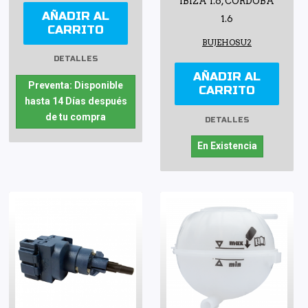
IBIZA 1.6, CORDOBA
AÑADIR AL
1.6
CARRITO
BUJEHOSU2
DETALLES
AÑADIR AL
Preventa: Disponible
CARRITO
hasta 14 Días después
de tu compra
DETALLES
En Existencia