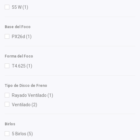
OEP
(4)
55 W
(1)
Pentosin
(1)
Polar
(2)
Base del Foco
RACE
(2)
PX26d
(1)
Raybestos
(1)
Recal
(11)
Forma del Foco
Safety
(1)
T4.625
(1)
Shift It
(41)
SIMYI
(7)
Tipo de Disco de Freno
Strunker
(1)
Rayado Ventilado
(1)
Superseal
(1)
Ventilado
(2)
SYD
(5)
Tebo
(1)
Birlos
TF Victor
(1)
5 Birlos
(5)
TMK
(1)