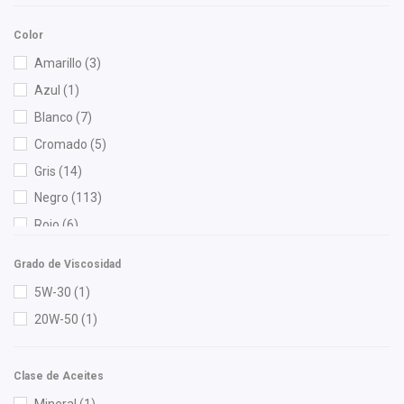
Cauplas
(5)
Color
Chacatech Pro
(6)
Amarillo
(3)
Dai
(5)
Azul
(1)
DEPO
(5)
Blanco
(7)
Diforza
(26)
Cromado
(5)
DLAA
(1)
Gris
(14)
Dynamik
(4)
Negro
(113)
Febi
(3)
Rojo
(6)
Fritec
(3)
Verde
(1)
GABRIEL
(2)
Grado de Viscosidad
Gates
(1)
5W-30
(1)
Gonher
(6)
20W-50
(1)
Hella
(1)
HO
(1)
Clase de Aceites
HUSHAN
(3)
Mineral
(1)