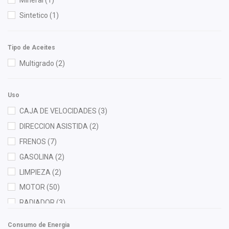
Injetech
(7)
Sintetico
(1)
Interfil
(1)
ISAKA
(18)
Tipo de Aceites
K'nadian
(2)
Multigrado
(2)
KEM
(2)
KWX
(1)
Uso
M Series
(3)
CAJA DE VELOCIDADES
(3)
Mann Filter
(2)
DIRECCION ASISTIDA
(2)
Meistersatz
(1)
FRENOS
(7)
Miller
(1)
GASOLINA
(2)
MOOG
(1)
LIMPIEZA
(2)
Moresa
(2)
MOTOR
(50)
MOTORFIL
(1)
RADIADOR
(3)
MTE-THOMSON
(1)
TRANSMISION AUTOMATICA
(1)
NGK
(4)
Consumo de Energia