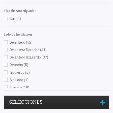
TomCo
(2)
Tipo de Amortiguador
Top Engine
(2)
Gas
(4)
Totalparts
(3)
TRW
(2)
Lado de Instalacion
Tunix
(1)
Delantero
(52)
Unicar
(1)
Delantero Derecho
(41)
Valeo
(1)
Delantero Izquierdo
(37)
Volkswagen (Original)
(25)
Derecho
(5)
Wagner
(1)
Izquierdo
(6)
Yokomitsu
(22)
Sin Lado
(1)
Trasero
(18)
Trasero Derecho
(5)
SELECCIONES
Trasero Izquierdo
(4)