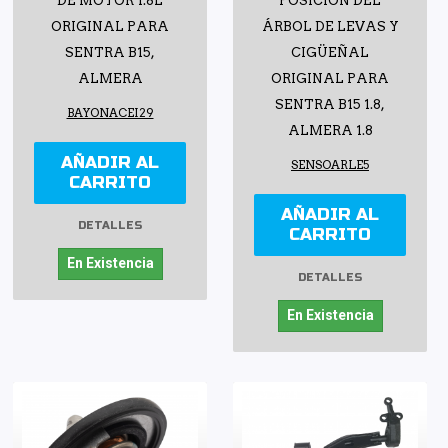
DE MOTOR 1.8L
POSICIÓN DEL
ORIGINAL PARA
ÁRBOL DE LEVAS Y
SENTRA B15,
CIGÜEÑAL
ALMERA
ORIGINAL PARA
SENTRA B15 1.8,
BAYONACEI29
ALMERA 1.8
AÑADIR AL
SENSOARLE5
CARRITO
AÑADIR AL
DETALLES
CARRITO
En Existencia
DETALLES
En Existencia