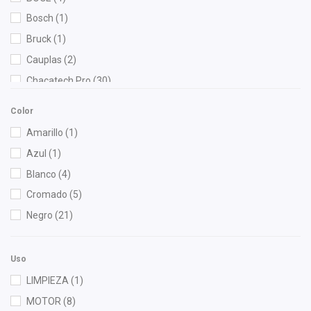
Bosch
(1)
Bruck
(1)
Cauplas
(2)
Chacatech Pro
(30)
Champion
(1)
Color
DEPO
(11)
Amarillo
(1)
Diforza
(5)
Azul
(1)
Eagle Eyes
(2)
Blanco
(4)
Fritec
(2)
Cromado
(5)
Gates
(1)
Negro
(21)
Gogo Parts
(1)
Gonher
(6)
Uso
Hella
(2)
LIMPIEZA
(1)
Injetech
(2)
MOTOR
(8)
Interfil
(1)