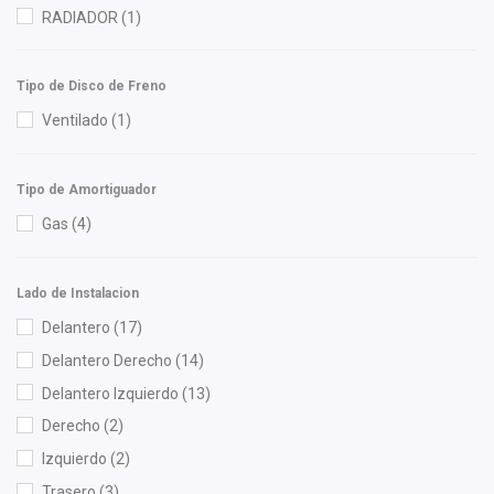
RADIADOR
(1)
KEM
(2)
MOTORFIL
(1)
Tipo de Disco de Freno
Nissan (Original)
(7)
Ventilado
(1)
OEP
(1)
Polar
(1)
Tipo de Amortiguador
Purolator
(1)
Gas
(4)
Shift It
(1)
Superseal
(2)
SYD
(1)
Lado de Instalacion
TomCo
(1)
Delantero
(17)
Totalparts
(1)
Delantero Derecho
(14)
Wagner
(1)
Delantero Izquierdo
(13)
Yokomitsu
(15)
Derecho
(2)
Izquierdo
(2)
Trasero
(3)