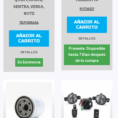
SENTRA, VERSA,
POTME17
NOTE
AÑADIR AL
TAPONRAD4
CARRITO
AÑADIR AL
DETALLES
CARRITO
Preventa: Disponible
DETALLES
hasta 7 Días después
de tu compra
En Existencia