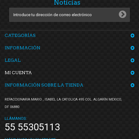
Noticias
Tebo
(1)
TF Victor
(4)
TMK
(2)
TomCo
(3)
CATEGORÍAS
Top Engine
(4)
INFORMACIÓN
Totalparts
(1)
LEGAL
Volkswagen (Original)
(51)
Voltmax
(3)
MI CUENTA
Yokomitsu
(23)
INFORMACIÓN SOBRE LA TIENDA
REFACCIONARIA MARIO , ISABEL LA CATOLICA 495 COL. ALGARÍN MEXICO,
DF 06880
LLÁMANOS:
55 55305113