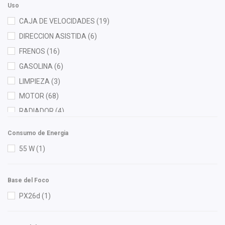
Uso
Dai
(4)
CAJA DE VELOCIDADES
(19)
DEPO
(2)
DIRECCION ASISTIDA
(6)
Diforza
(5)
FRENOS
(16)
Febi
(2)
GASOLINA
(6)
FP
(2)
LIMPIEZA
(3)
Gates
(3)
MOTOR
(68)
Gogo Parts
(2)
RADIADOR
(4)
Gonher
(8)
Hella
(10)
Consumo de Energia
Herta
(1)
55 W
(1)
HO
(2)
HUSHAN
(1)
Base del Foco
Injetech
(1)
PX26d
(1)
ISAKA
(3)
KEM
(2)