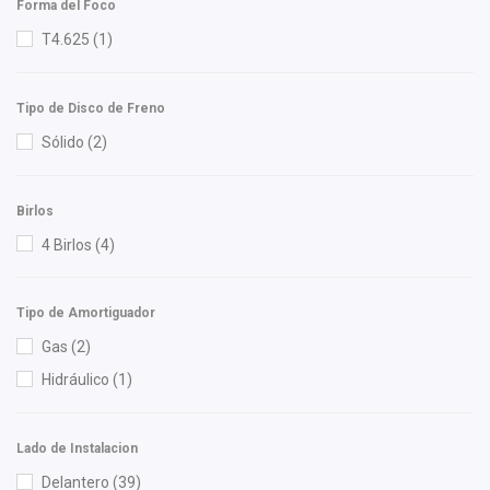
Forma del Foco
Luk
(3)
T4.625
(1)
Lusac
(3)
M Series
(1)
Tipo de Disco de Freno
Mag Marelli
(2)
Sólido
(2)
Mahle
(2)
Mann Filter
(2)
Birlos
Meistersatz
(2)
4 Birlos
(4)
Miller
(1)
Mirsa Mikas Infante Ruiz
(1)
Tipo de Amortiguador
Moresa
(2)
Gas
(2)
MOTORFIL
(1)
Hidráulico
(1)
MTE-THOMSON
(2)
NGK
(1)
NSB
(2)
Lado de Instalacion
NTN
(1)
Delantero
(39)