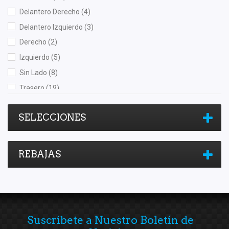
OEP
(9)
Delantero Derecho
(4)
Pagid
(1)
Delantero Izquierdo
(3)
Polar
(2)
Derecho
(2)
Purolator
(1)
Izquierdo
(5)
Quezada
(1)
Sin Lado
(8)
RASA
(1)
Trasero
(19)
Raybestos
(1)
Trasero Derecho
(1)
SELECCIONES
Recal
(62)
Safety
(9)
Scuda
(1)
REBAJAS
Shift It
(6)
SKF
(1)
Speedymexx
(7)
Superseal
(4)
Suscríbete a Nuestro Boletín de
SYD
(2)