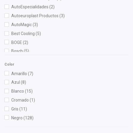
AutoEspecialidades
(2)
Autoeuroplast Productos
(3)
AutoMagic
(3)
Best Cooling
(5)
BOGE
(2)
Bosch
(5)
Brembo
(2)
Color
Bruck
(71)
Amarillo
(7)
BSK
(1)
Azul
(8)
Cablex
(1)
Blanco
(15)
Cahsa
(5)
Cromado
(1)
Cauplas
(21)
Gris
(11)
COFAP
(1)
Negro
(128)
Contitech
(2)
Cuna Encantada
(1)