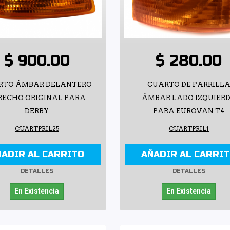
$ 900.00
$ 280.00
RTO ÁMBAR DELANTERO
CUARTO DE PARRILL
RECHO ORIGINAL PARA
ÁMBAR LADO IZQUIER
DERBY
PARA EUROVAN T4
CUARTPRIL25
CUARTPRIL1
ÑADIR AL CARRITO
AÑADIR AL CARRI
DETALLES
DETALLES
En Existencia
En Existencia