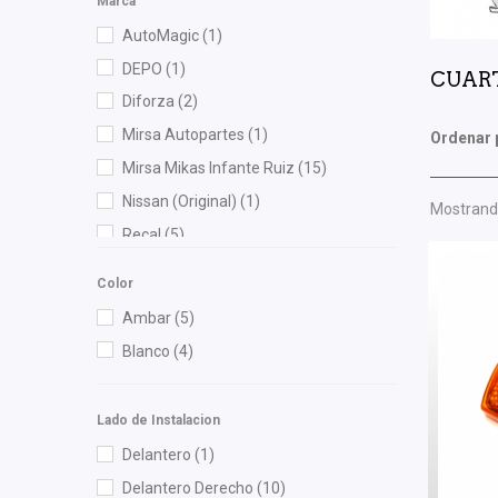
Marca
AutoMagic
(1)
DEPO
(1)
CUART
Diforza
(2)
Mirsa Autopartes
(1)
Ordenar 
Mirsa Mikas Infante Ruiz
(15)
Nissan (Original)
(1)
Mostrando
Recal
(5)
Techno Lamp
(1)
Color
Volkswagen (Original)
(1)
Ambar
(5)
Blanco
(4)
Lado de Instalacion
Delantero
(1)
Delantero Derecho
(10)