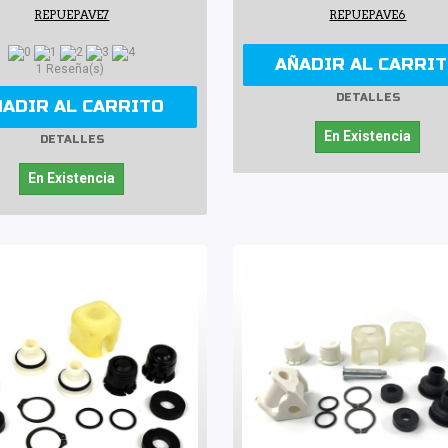
REPUEPAVE7
REPUEPAVE6
AÑADIR AL CARRI
1 Reseña(s)
DETALLES
ÑADIR AL CARRITO
En Existencia
DETALLES
En Existencia