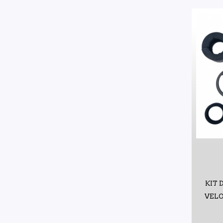
KIT 
VELO