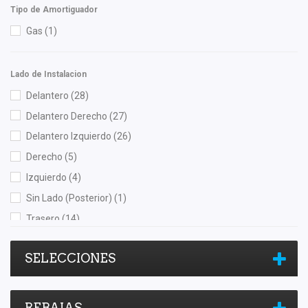
Tipo de Amortiguador
Nissan (Original)
(1)
Gas
(1)
Polar
(1)
Recal
(2)
Shift It
(3)
Lado de Instalacion
SIMYI
(7)
Delantero
(28)
Speedymexx
(2)
Delantero Derecho
(27)
Yokomitsu
(17)
Delantero Izquierdo
(26)
Derecho
(5)
Izquierdo
(4)
Sin Lado (Posterior)
(1)
Trasero
(14)
Trasero Derecho
(8)
SELECCIONES
Trasero Izquierdo
(9)
REBAJAS