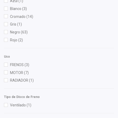
Azul
(1)
Diforza
(38)
Blanco
(3)
DLAA
(1)
Cromado
(14)
Euroespaña
(1)
Gris
(1)
FAG
(1)
Negro
(63)
FP
(2)
Rojo
(2)
FPI
(8)
Fritec
(2)
Uso
Gonher
(6)
FRENOS
(3)
HUSHAN
(7)
MOTOR
(7)
Interfil
(1)
RADIADOR
(1)
ISAKA
(17)
KLY
(3)
Tipo de Disco de Freno
Lucid Auto Lamps
(1)
Ventilado
(1)
M Series
(1)
NGK
(1)