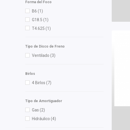
Forma del Foco
M Series
(3)
B6
(1)
Meistersatz
(1)
G18.5
(1)
Miller
(1)
T4.625
(1)
Mirsa Mikas Infante Ruiz
(1)
Moresa
(3)
Tipo de Disco de Freno
MOTORFIL
(1)
Ventilado
(3)
MTE-THOMSON
(2)
NG
(3)
Birlos
NGK
(2)
4 Birlos
(7)
Nikko
(1)
NSB
(4)
Tipo de Amortiguador
OEP
(16)
Gas
(2)
Polar
(4)
Hidráulico
(4)
Pontic
(2)
PRO FORTUNE
(3)