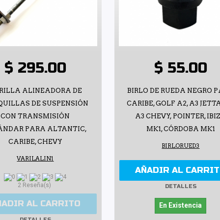
$ 295.00
$ 55.00
RILLA ALINEADORA DE
BIRLO DE RUEDA NEGRO 
UILLAS DE SUSPENSIÓN
CARIBE, GOLF A2, A3 JETTA
CON TRANSMISIÓN
A3 CHEVY, POINTER, IBI
ÁNDAR PARA ALTANTIC,
MK1, CÓRDOBA MK1
CARIBE, CHEVY
BIRLORUED3
VARILALIN1
AÑADIR AL CARRI
2 Reseña(s)
DETALLES
ÑADIR AL CARRITO
En Existencia
DETALLES