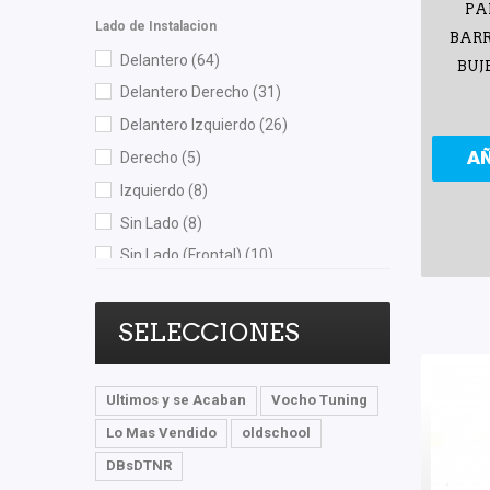
PA
Lado de Instalacion
Purolator
(1)
BARR
Delantero
(64)
Quezada
(3)
BUJ
Delantero Derecho
(31)
Recal
(83)
Delantero Izquierdo
(26)
Rivsa
(1)
A
Derecho
(5)
Safety
(7)
Izquierdo
(8)
Scuda
(1)
Sin Lado
(8)
Sehun
(1)
Sin Lado (Frontal)
(10)
Shift It
(1)
Sin Lado (Posterior)
(4)
SIMYI
(3)
Trasero
(32)
SKF
(1)
SELECCIONES
Trasero Derecho
(11)
Speedymexx
(63)
Trasero Izquierdo
(10)
Superseal
(4)
Ultimos y se Acaban
Vocho Tuning
SYD
(7)
Lo Mas Vendido
oldschool
TF Victor
(5)
DBsDTNR
TMK
(1)