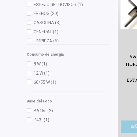
ESPEJO RETROVISOR
(1)
General Motors (Original)
(48)
FRENOS
(20)
Gogo Parts
(1)
GASOLINA
(3)
Gonher
(5)
GENERAL
(1)
Good Go
(1)
LIMPIEZA
(6)
Hella
(12)
MOTOR
(72)
Herta
(3)
Consumo de Energia
VA
RADIADOR
(4)
High Filter
(1)
8 W
(1)
HORQ
HO
(2)
12 W
(1)
EST
HUSHAN
(2)
60/55 W
(1)
Ina
(1)
ISAKA
(9)
Base del Foco
K'nadian
(1)
BA15s
(2)
KEM
(1)
P43t
(1)
A
Luk
(1)
Lusac
(1)