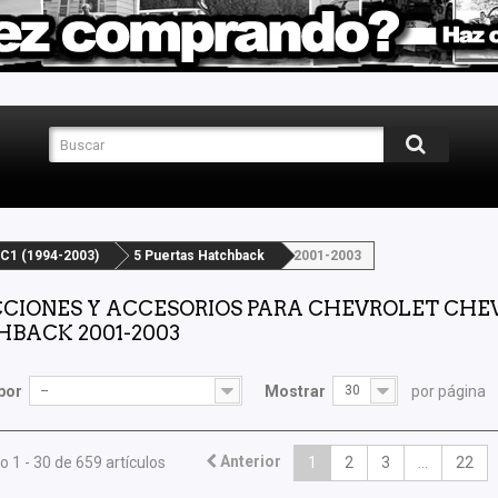
C1 (1994-2003)
5 Puertas Hatchback
2001-2003
CIONES Y ACCESORIOS PARA CHEVROLET CHEVY 
BACK 2001-2003
por
--
Mostrar
30
por página
Anterior
 1 - 30 de 659 artículos
1
2
3
...
22