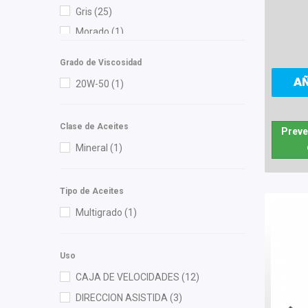
Cauplas
(45)
Gris
(25)
Chacatech Pro
(11)
Morado
(1)
Chromite
(3)
Naranja
(1)
Contitech
(3)
Grado de Viscosidad
Negro
(181)
A
Cuna Encantada
(1)
20W-50
(1)
Verde
(2)
Dai
(13)
Delphi
(1)
Clase de Aceites
Preve
DEPO
(13)
Mineral
(1)
Diforza
(19)
dph
(1)
Tipo de Aceites
Eagle Eyes
(1)
Multigrado
(1)
EGP
(2)
Federal Mogul
(1)
Uso
FP
(1)
CAJA DE VELOCIDADES
(12)
Fritec
(6)
DIRECCION ASISTIDA
(3)
Gates
(2)