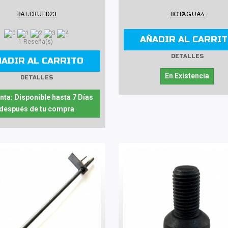
BALERUED23
BOTAGUA4
AÑADIR AL CARRI
1 Reseña(s)
DETALLES
ÑADIR AL CARRITO
En Existencia
DETALLES
nta: Disponible hasta 7 Días
después de tu compra