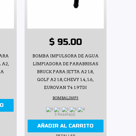
$ 95.00
PARA
BOMBA IMPULSORA DE AGUA
 A2,
LIMPIADORA DE PARABRISAS
ZA
BRUCK PARA JETTA A2 1.8,
GOLF A2 1.8, CHEVY 1.4, 1.6,
EUROVAN T4 1.9TDI
BOMBALIMP3
TO
5 Reseña(s)
AÑADIR AL CARRITO
DETALLES