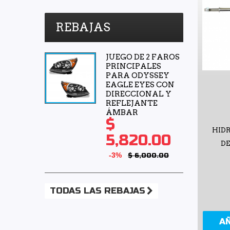
TomCo
(8)
REBAJAS
Tong Yang
(1)
Top Engine
(5)
JUEGO DE 2 FAROS
Top View Premium
(3)
PRINCIPALES
PARA ODYSSEY
Totalparts
(2)
EAGLE EYES CON
Tunix
(9)
DIRECCIONAL Y
REFLEJANTE
Unicar
(4)
ÁMBAR
$
Valeo
(3)
HID
5,820.00
Voltmax
(3)
D
Wagner
(1)
-3%
$ 6,000.00
Yokomitsu
(37)
TODAS LAS REBAJAS
A