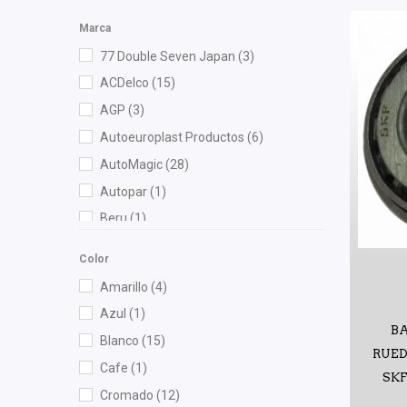
Marca
77 Double Seven Japan
(3)
ACDelco
(15)
AGP
(3)
Autoeuroplast Productos
(6)
AutoMagic
(28)
Autopar
(1)
Beru
(1)
Best Cooling
(4)
Color
BOGE
(3)
Amarillo
(4)
Bosch
(7)
Azul
(1)
Brembo
(3)
BA
Blanco
(15)
Bruck
(55)
RUED
Cafe
(1)
SKF
Cahsa
(7)
Cromado
(12)