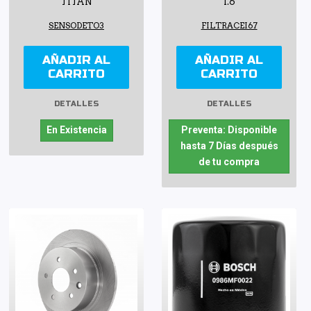
TITAN
1.6
SENSODETO3
FILTRACEI67
AÑADIR AL
AÑADIR AL
CARRITO
CARRITO
DETALLES
DETALLES
En Existencia
Preventa: Disponible
hasta 7 Días después
de tu compra