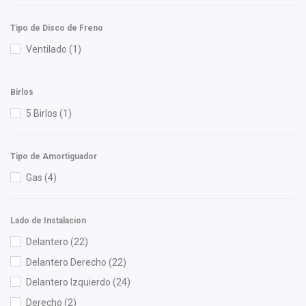
Sachs
(1)
Tipo de Disco de Freno
SIMYI
(4)
Ventilado
(1)
Tong Yang
(1)
YCC
(3)
Birlos
Yokomitsu
(6)
5 Birlos
(1)
YS
(1)
YYM
(2)
Tipo de Amortiguador
Gas
(4)
Lado de Instalacion
Delantero
(22)
Delantero Derecho
(22)
Delantero Izquierdo
(24)
Derecho
(2)