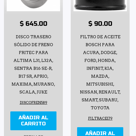
$ 645.00
$ 90.00
DISCO TRASERO
FILTRO DE ACEITE
SÓLIDO DE FRENO
BOSCH PARA
FRITEC PARA
ACURA, DODGE,
ALTIMA L31, L32A,
FORD, HONDA,
SENTRA B16 SE-R,
INFINIT, KIA,
B17 SR, APRIO,
MAZDA,
MAXIMA, MURANO,
MITSUBISHI,
SCALA, JUKE
NISSAN, RENAULT,
SMART, SUBARU,
DISCOFREN589
TOYOTA
AÑADIR AL
FILTRACEI79
CARRITO
AÑADIR AL