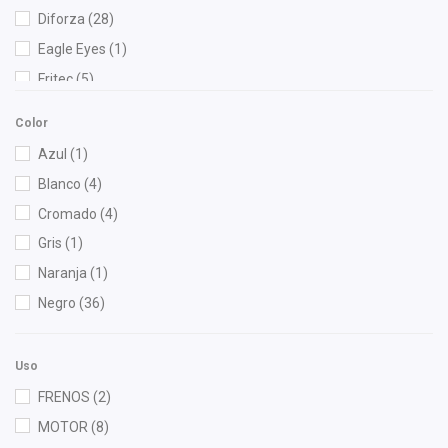
Diforza
(28)
Eagle Eyes
(1)
Fritec
(5)
Gonher
(6)
Color
Gordon
(3)
Azul
(1)
Interfil
(1)
Blanco
(4)
ISAKA
(2)
Cromado
(4)
KEM
(1)
Gris
(1)
MOTORFIL
(1)
Naranja
(1)
NGK
(2)
Negro
(36)
Nissan (Original)
(2)
OEP
(1)
Uso
Polar
(1)
FRENOS
(2)
Purolator
(1)
MOTOR
(8)
Recal
(3)