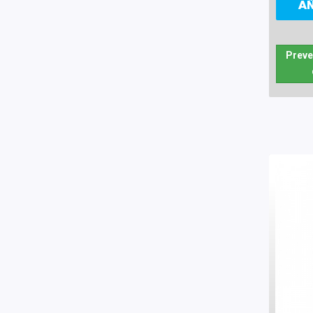
A
Preve