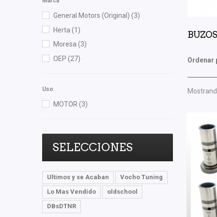
Marca
General Motors (Original)
(3)
Herta
(1)
BUZO
Moresa
(3)
OEP
(27)
Ordenar 
Uso
Mostrando
MOTOR
(3)
SELECCIONES
Ultimos y se Acaban
Vocho Tuning
Lo Mas Vendido
oldschool
DBsDTNR