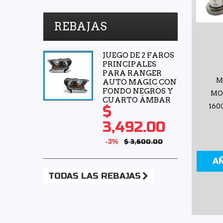
REBAJAS
JUEGO DE 2 FAROS
PRINCIPALES
PARA RANGER
M
AUTO MAGIC CON
FONDO NEGROS Y
MO
CUARTO ÁMBAR
160
$
3,492.00
-3%
$ 3,600.00
A
TODAS LAS REBAJAS