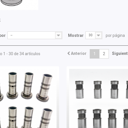
S
por
--
Mostrar
30
por página
Anterior
Siguient
 1 - 30 de 34 artículos
1
2