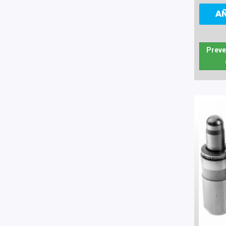
A
Preve