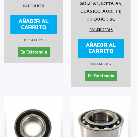
GOLF A4, JETTA A4,
BALERUED7
CLÁSICO, AUDI TT,
TT QUATTRO
AÑADIR AL
CARRITO
BALERUED16
DETALLES
AÑADIR AL
CARRITO
En Existencia
DETALLES
En Existencia