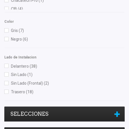
Chacatech Pro
(1)
CIB
(4)
FAG
(2)
Color
Luk
(1)
Gris
(7)
Meistersatz
(2)
Negro
(6)
NSB
(10)
NTN
(10)
Lado de Instalacion
OEP
(3)
Delantero
(38)
SKF
(2)
Sin Lado
(1)
SYD
(2)
Sin Lado (Frontal)
(2)
Timken
(1)
Trasero
(18)
TMK
(15)
TNK
(1)
Unicar
(1)
SELECCIONES
Yokomitsu
(25)