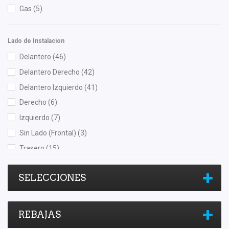
Totalparts
(3)
Gas
(5)
Unicar
(5)
Uniflow
(1)
Lado de Instalacion
Yokomitsu
(32)
Delantero
(46)
YYM
(3)
Delantero Derecho
(42)
Delantero Izquierdo
(41)
Derecho
(6)
Izquierdo
(7)
Sin Lado (Frontal)
(3)
Trasero
(15)
Trasero Derecho
(3)
SELECCIONES
Trasero Izquierdo
(7)
REBAJAS