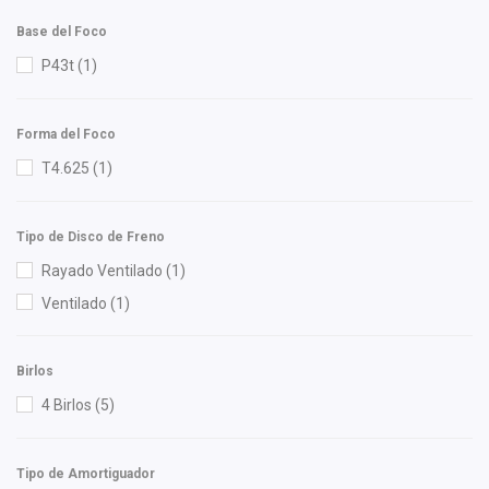
RACE
(1)
Base del Foco
Recal
(14)
P43t
(1)
RUVILLE
(1)
Sachs
(2)
Forma del Foco
Safety
(13)
T4.625
(1)
Scuda
(1)
Sehun
(2)
Tipo de Disco de Freno
Shift It
(3)
Rayado Ventilado
(1)
SIMYI
(4)
Ventilado
(1)
Speedymexx
(1)
Superseal
(7)
Tebo
(2)
Birlos
TMK
(1)
4 Birlos
(5)
TomCo
(2)
Tong Yang
(1)
Tipo de Amortiguador