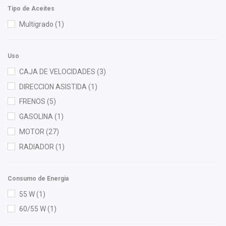
Hella
(1)
Tipo de Aceites
HUSHAN
(9)
Multigrado
(1)
Injetech
(1)
Interfil
(3)
Uso
ISAKA
(12)
CAJA DE VELOCIDADES
(3)
KEM
(2)
DIRECCION ASISTIDA
(1)
M Series
(4)
FRENOS
(5)
Mann Filter
(1)
GASOLINA
(1)
Moresa
(2)
MOTOR
(27)
MOTORFIL
(2)
RADIADOR
(1)
NGK
(3)
Nissan (Original)
(17)
Consumo de Energia
OEP
(1)
55 W
(1)
Polar
(4)
60/55 W
(1)
Purolator
(1)