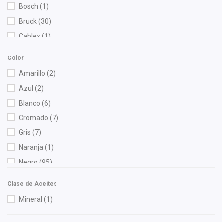
Bosch
(1)
Bruck
(30)
Cablex
(1)
Cauplas
(23)
Color
Chacatech Pro
(65)
Amarillo
(2)
Dai
(1)
Azul
(2)
DEPO
(5)
Blanco
(6)
Diforza
(20)
Cromado
(7)
Dynamik
(3)
Gris
(7)
Eagle Eyes
(1)
Naranja
(1)
FP
(2)
Negro
(95)
FPI
(8)
Rojo
(2)
Fritec
(6)
Clase de Aceites
Verde
(1)
Gates
(1)
Mineral
(1)
Gonher
(8)