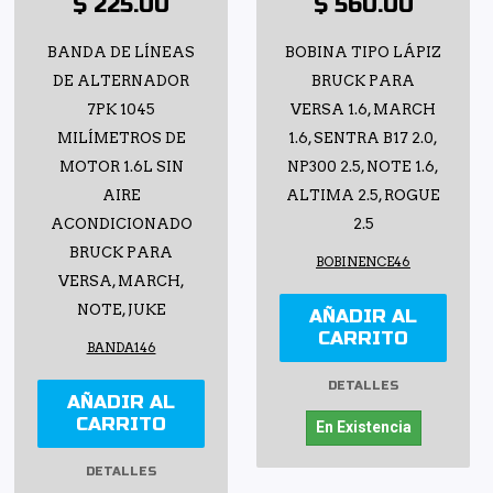
$ 225.00
$ 560.00
BANDA DE LÍNEAS
BOBINA TIPO LÁPIZ
DE ALTERNADOR
BRUCK PARA
7PK 1045
VERSA 1.6, MARCH
MILÍMETROS DE
1.6, SENTRA B17 2.0,
MOTOR 1.6L SIN
NP300 2.5, NOTE 1.6,
AIRE
ALTIMA 2.5, ROGUE
ACONDICIONADO
2.5
BRUCK PARA
BOBINENCE46
VERSA, MARCH,
NOTE, JUKE
AÑADIR AL
CARRITO
BANDA146
DETALLES
AÑADIR AL
CARRITO
En Existencia
DETALLES