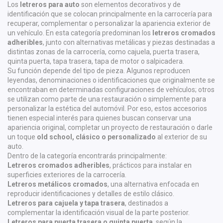
Los
letreros para auto
son elementos decorativos y de
identificación que se colocan principalmente en la carrocería para
recuperar, complementar o personalizar la apariencia exterior de
un vehículo. En esta categoría predominan los
letreros cromados
adheribles
, junto con alternativas metálicas y piezas destinadas a
distintas zonas de la carrocería, como cajuela, puerta trasera,
quinta puerta, tapa trasera, tapa de motor o salpicadera.
Su función depende del tipo de pieza. Algunos reproducen
leyendas, denominaciones o identificaciones que originalmente se
encontraban en determinadas configuraciones de vehículos; otros
se utilizan como parte de una restauración o simplemente para
personalizar la estética del automóvil. Por eso, estos accesorios
tienen especial interés para quienes buscan conservar una
apariencia original, completar un proyecto de restauración o darle
un toque
old school, clásico o personalizado
al exterior de su
auto.
Dentro de la categoría encontrarás principalmente:
Letreros cromados adheribles
, prácticos para instalar en
superficies exteriores de la carrocería.
Letreros metálicos cromados
, una alternativa enfocada en
reproducir identificaciones y detalles de estilo clásico.
Letreros para cajuela y tapa trasera
, destinados a
complementar la identificación visual de la parte posterior.
Letreros para puerta trasera o quinta puerta
, según la