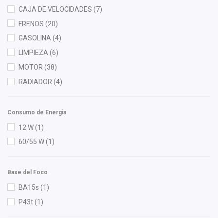
Dai
(9)
CAJA DE VELOCIDADES
(7)
DEPO
(4)
FRENOS
(20)
Diforza
(22)
GASOLINA
(4)
Flotamex
(1)
LIMPIEZA
(6)
FP
(4)
MOTOR
(38)
Fritec
(5)
RADIADOR
(4)
Gepu
(1)
Gonher
(11)
Consumo de Energia
Good Go
(6)
12 W
(1)
Hella
(7)
60/55 W
(1)
Herta
(3)
HO
(2)
Base del Foco
HUSHAN
(16)
BA15s
(1)
Ina
(1)
P43t
(1)
Injetech
(5)