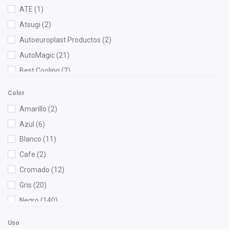
ATE
(1)
Atsugi
(2)
Autoeuroplast Productos
(2)
AutoMagic
(21)
Best Cooling
(2)
BOGE
(4)
Color
Bosch
(2)
Amarillo
(2)
Brembo
(5)
Azul
(6)
Bruck
(35)
Blanco
(11)
Cablex
(1)
Cafe
(2)
Cahsa
(4)
Cromado
(12)
Cauplas
(6)
Gris
(20)
Century
(1)
Negro
(140)
Chacatech Pro
(88)
Rojo
(2)
Champion
(1)
Uso