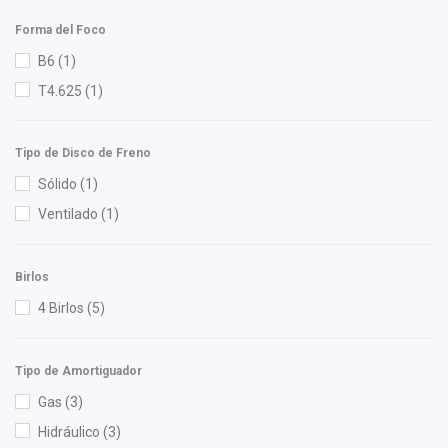
Interfil
(1)
Forma del Foco
ISAKA
(1)
B6
(1)
KEM
(3)
T4.625
(1)
Luk
(1)
Lusac
(1)
Tipo de Disco de Freno
Mirsa Mikas Infante Ruiz
(2)
Sólido
(1)
Monroe
(2)
Ventilado
(1)
MOTORFIL
(1)
NGK
(2)
Birlos
Nikko
(2)
4 Birlos
(5)
Nissan (Original)
(29)
NTN
(2)
Tipo de Amortiguador
OEP
(8)
Gas
(3)
Perfection
(1)
Hidráulico
(3)
Polar
(8)