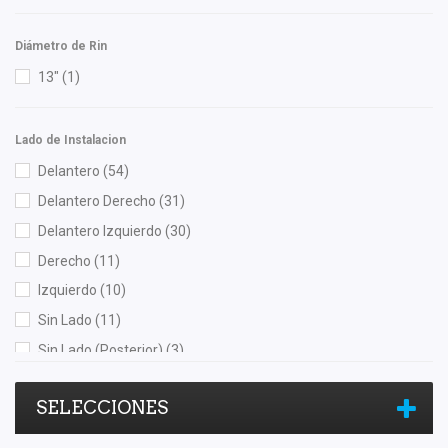
Recal
(52)
Rivsa
(1)
Diámetro de Rin
Rosesnake
(2)
13"
(1)
Rotek
(1)
RUVILLE
(1)
Lado de Instalacion
Sachs
(2)
Delantero
(54)
Safety
(10)
Delantero Derecho
(31)
Shift It
(3)
Delantero Izquierdo
(30)
SIMYI
(3)
Derecho
(11)
SKF
(1)
Izquierdo
(10)
Speedymexx
(22)
Sin Lado
(11)
SYD
(5)
Sin Lado (Posterior)
(3)
TIM
(1)
Trasero
(35)
TMK
(1)
SELECCIONES
Trasero Derecho
(13)
TomCo
(3)
Trasero Izquierdo
(12)