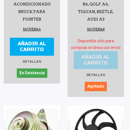
ACONDICIONADO
B6, GOLF A6,
BRUCK PARA
TIGUAN, BEETLE,
POINTER
AUDI A3
MOVEN46
MOVEN48
Disponible sólo para
AÑADIR AL
compras en línea con envío
CARRITO
AÑADIR AL
CARRITO
DETALLES
En Existencia
DETALLES
Agotado