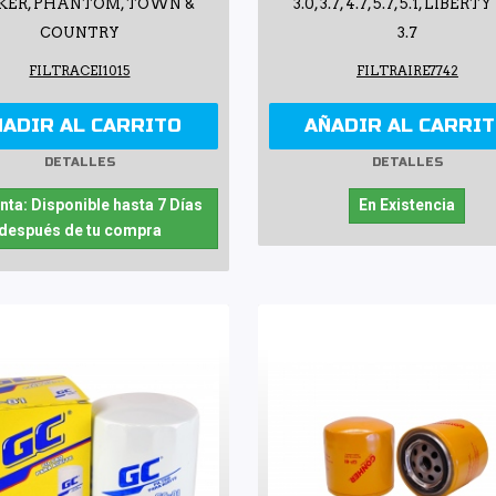
KER, PHANTOM, TOWN &
3.0, 3.7, 4.7, 5.7, 5.1, LIBERTY
COUNTRY
3.7
FILTRACEI1015
FILTRAIRE7742
ÑADIR AL CARRITO
AÑADIR AL CARRI
DETALLES
DETALLES
nta: Disponible hasta 7 Días
En Existencia
después de tu compra