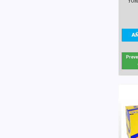
YOR
A
Preve