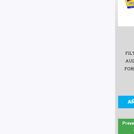
FIL
AUD
FORD
A
Preve