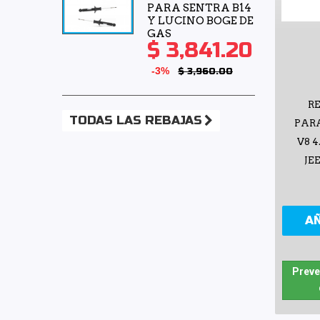
PARA SENTRA B14
Y LUCINO BOGE DE
GAS
$ 3,841.20
-3%
$ 3,960.00
R
TODAS LAS REBAJAS
PAR
V8 4
JE
A
Preve