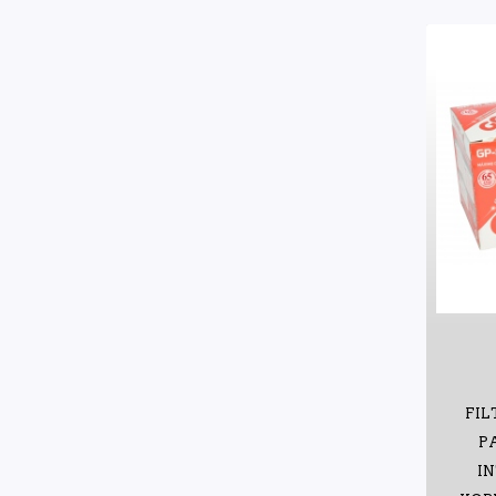
FIL
P
IN