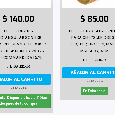
$ 140.00
$ 85.00
FILTRO DE AIRE
FILTRO DE ACEITE GON
ECTANGULAR GONHER
PARA CHRYSLER, DODG
A JEEP GRAND CHEROKEE
FORD, JEEP, LINCOLN, MA
.7L, JEEP LIBERTY V6 3.7L,
MERCURY, RAM
EP COMMANDER V8 5.7L
FILTRACEI590
FILTRAIRE5461
AÑADIR AL CARRI
ÑADIR AL CARRITO
DETALLES
DETALLES
En Existencia
nta: Disponible hasta 7 Días
después de tu compra