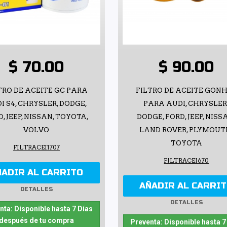
$ 70.00
$ 90.00
TRO DE ACEITE GC PARA
FILTRO DE ACEITE GON
I S4, CHRYSLER, DODGE,
PARA AUDI, CHRYSLER
, JEEP, NISSAN, TOYOTA,
DODGE, FORD, JEEP, NISS
VOLVO
LAND ROVER, PLYMOUT
TOYOTA
FILTRACEI1707
FILTRACEI670
ÑADIR AL CARRITO
AÑADIR AL CARRI
DETALLES
DETALLES
nta: Disponible hasta 7 Días
después de tu compra
Preventa: Disponible hasta 7