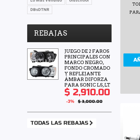
Lo Mas Vendido
oldschool
TO
DBsDTNR
PARA
REBAJAS
JUEGO DE 2 FAROS
PRINCIPALES CON
A
MARCO NEGRO,
FONDO CROMADO
Y REFLEJANTE
ÁMBAR DIFORZA
PARA SONIC LS, LT
$ 2,910.00
-3%
$ 3,000.00
TODAS LAS REBAJAS