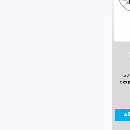
SU
DER
A