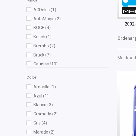
Marca
ACDelco
(1)
AutoMagic
(2)
2002
BOGE
(4)
Bosch
(1)
Ordenar 
Brembo
(2)
Bruck
(7)
Mostrando
Cauplas
(10)
Chacatech Pro
(2)
Color
Champion
(1)
Amarillo
(1)
DEPO
(13)
Azul
(1)
Diforza
(18)
Blanco
(3)
Fritec
(3)
Cromado
(2)
Gates
(1)
Gris
(4)
General Motors (Original)
(2)
Morado
(2)