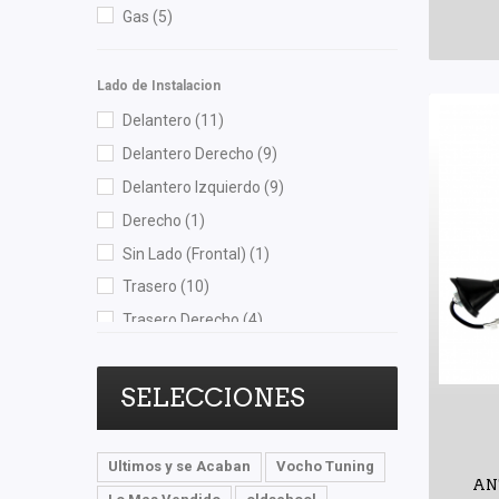
Gas
(5)
Unicar
(1)
Wagner
(1)
Lado de Instalacion
Yokomitsu
(18)
Delantero
(11)
Delantero Derecho
(9)
Delantero Izquierdo
(9)
Derecho
(1)
Sin Lado (Frontal)
(1)
Trasero
(10)
Trasero Derecho
(4)
Trasero Izquierdo
(3)
SELECCIONES
Ultimos y se Acaban
Vocho Tuning
AN