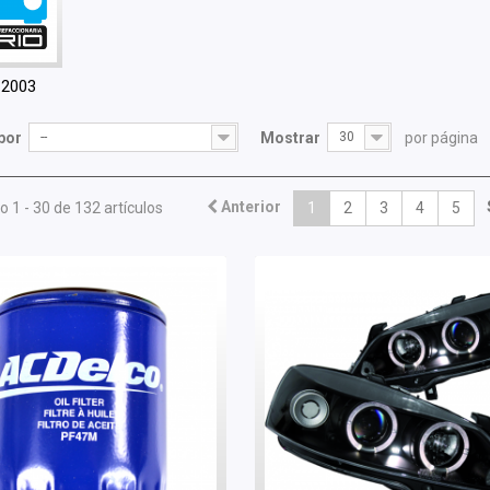
-2003
por
--
Mostrar
30
por página
Anterior
 1 - 30 de 132 artículos
1
2
3
4
5