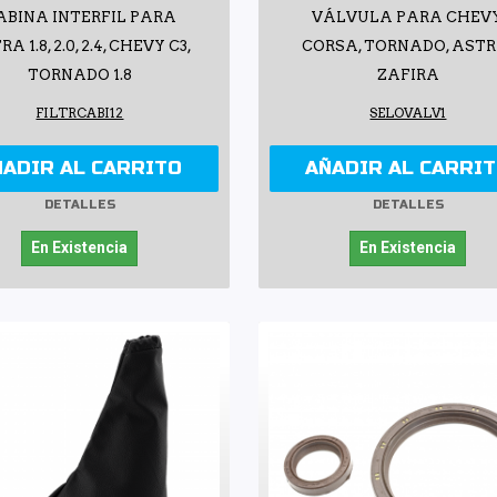
ABINA INTERFIL PARA
VÁLVULA PARA CHEVY
A 1.8, 2.0, 2.4, CHEVY C3,
CORSA, TORNADO, ASTR
TORNADO 1.8
ZAFIRA
FILTRCABI12
SELOVALV1
ÑADIR AL CARRITO
AÑADIR AL CARRI
DETALLES
DETALLES
En Existencia
En Existencia