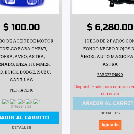
$ 100.00
$ 6,280.00
RO DE ACEITE DE MOTOR
JUEGO DE 2 FAROS CO
CDELCO PARA CHEVY,
FONDO NEGRO Y OJOS 
CORSA, AVEO, ASTRA,
ÁNGEL AUTO MAGIC P
NADO, IBIZA, HUMMER,
ASTRA
D, BUICK, DODGE, ISUZU,
FAROPRIN890
CADILLAC
Disponible sólo para compras e
FILTRACEI10
con envío
AÑADIR AL CARRI
3 Reseña(s)
DETALLES
ÑADIR AL CARRITO
Agotado
DETALLES