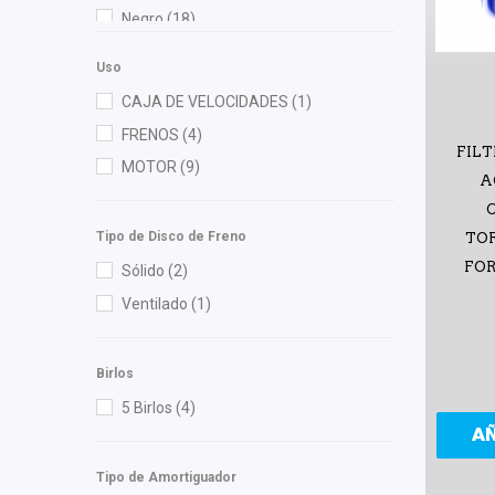
Gonher
(4)
Negro
(18)
High Filter
(1)
Verde
(1)
Injetech
(1)
Uso
Interfil
(1)
CAJA DE VELOCIDADES
(1)
Mirsa Autopartes
(2)
FRENOS
(4)
FILT
OEP
(2)
MOTOR
(9)
A
Polar
(3)
Pontic
(1)
Tipo de Disco de Freno
TOR
Purolator
(1)
FOR
Sólido
(2)
Raybestos
(2)
Ventilado
(1)
Recal
(6)
RUVILLE
(2)
Birlos
Speedymexx
(16)
5 Birlos
(4)
SYD
(1)
A
TomCo
(1)
Tipo de Amortiguador
Totalparts
(1)