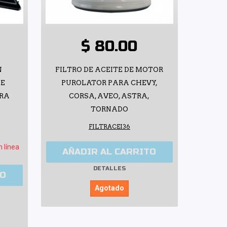
$ 80.00
N
FILTRO DE ACEITE DE MOTOR
DE
PUROLATOR PARA CHEVY,
ARA
CORSA, AVEO, ASTRA,
TORNADO
FILTRACEI36
n línea
AÑADIR AL CARRITO
DETALLES
TO
Agotado