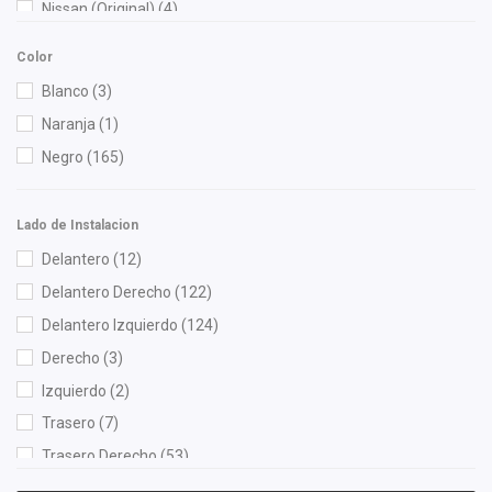
Nissan (Original)
(4)
Shift It
(54)
Color
Speedymexx
(86)
Blanco
(3)
Volkswagen (Original)
(13)
Naranja
(1)
Negro
(165)
Lado de Instalacion
Delantero
(12)
Delantero Derecho
(122)
Delantero Izquierdo
(124)
Derecho
(3)
Izquierdo
(2)
Trasero
(7)
Trasero Derecho
(53)
Trasero Izquierdo
(52)