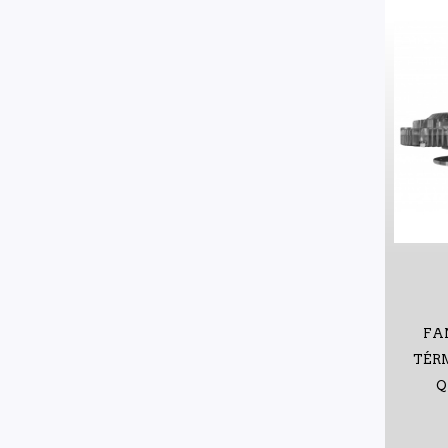
FA
TÉR
Q