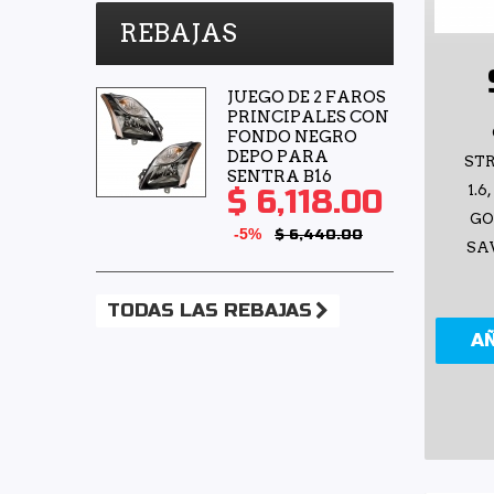
REBAJAS
JUEGO DE 2 FAROS
PRINCIPALES CON
FONDO NEGRO
DEPO PARA
ST
SENTRA B16
1.6
$ 6,118.00
GOL
-5%
$ 6,440.00
SAV
TODAS LAS REBAJAS
A