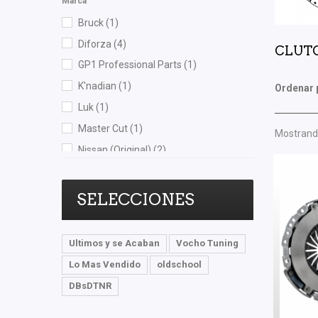
Marca
Bruck
(1)
Diforza
(4)
CLUT
GP1 Professional Parts
(1)
K'nadian
(1)
Ordenar 
Luk
(1)
Master Cut
(1)
Mostrando
Nissan (Original)
(2)
OEP
(1)
Perfection
(4)
SELECCIONES
Sachs
(1)
Strunker
(1)
Ultimos y se Acaban
Vocho Tuning
Yokomitsu
(2)
Lo Mas Vendido
oldschool
DBsDTNR