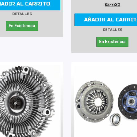
ÑADIR AL CARRITO
REPSE80
DETALLES
AÑADIR AL CARRI
En Existencia
DETALLES
En Existencia