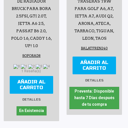
DE RADIADOR
TRASERAS TRW
BRUCK PARA BORA
PARA GOLF A6, A7,
2.5FSI, GTI 2.0T,
JETTA A7, AUDI Q2,
JETTA A6 2.5,
ARONA, ATECA,
PASSAT B6 2.0,
TARRACO, TIGUAN,
POLO 1.6, CADDY 1.6,
LEON, TAOS
UP! 1.0
BALATFREN240
SOPORAD8
AÑADIR AL
CARRITO
1 Reseña(s)
DETALLES
AÑADIR AL
CARRITO
Preventa: Disponible
hasta 7 Días después
DETALLES
de tu compra
En Existencia