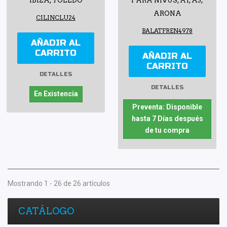
IBIZA, TOLEDO
PARA NIVUS, A1, A3,
ARONA
CILINCLU24
BALATFREN4978
AÑADIR AL
CARRITO
AÑADIR AL
CARRITO
DETALLES
DETALLES
En Existencia
Preventa: Disponible
hasta 7 Días después
de tu compra
Mostrando 1 - 26 de 26 artículos
CATÁLOGO