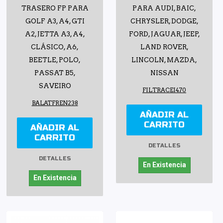
TRASERO FP PARA
PARA AUDI, BAIC,
GOLF A3, A4, GTI
CHRYSLER, DODGE,
A2, JETTA A3, A4,
FORD, JAGUAR, JEEP,
CLÁSICO, A6,
LAND ROVER,
BEETLE, POLO,
LINCOLN, MAZDA,
PASSAT B5,
NISSAN
SAVEIRO
FILTRACEI470
BALATFREN238
AÑADIR AL
CARRITO
AÑADIR AL
CARRITO
DETALLES
DETALLES
En Existencia
En Existencia