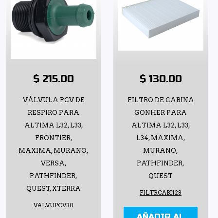
$ 215.00
$ 130.00
VÁLVULA PCV DE
FILTRO DE CABINA
RESPIRO PARA
GONHER PARA
ALTIMA L32, L33,
ALTIMA L32, L33,
FRONTIER,
L34, MAXIMA,
MAXIMA, MURANO,
MURANO,
VERSA,
PATHFINDER,
PATHFINDER,
QUEST
QUEST, XTERRA
FILTRCABI128
VALVUPCV30
AÑADIR AL