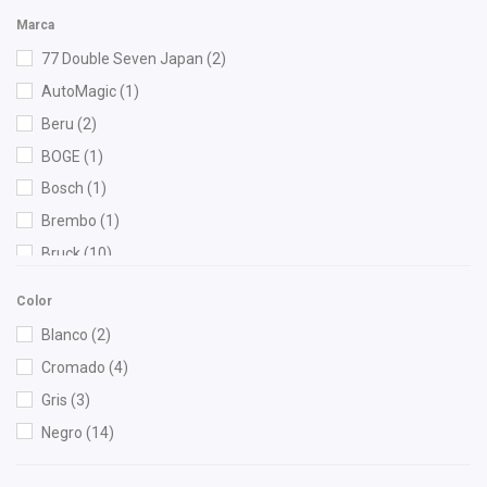
Marca
77 Double Seven Japan
(2)
AutoMagic
(1)
Beru
(2)
BOGE
(1)
Bosch
(1)
Brembo
(1)
Bruck
(10)
Chacatech Pro
(1)
Color
Dai
(2)
Blanco
(2)
DEPO
(2)
Cromado
(4)
Diforza
(1)
Gris
(3)
Fritec
(2)
Negro
(14)
Gonher
(2)
Herta
(1)