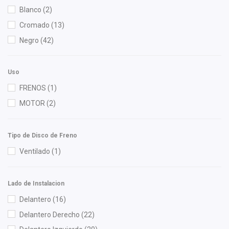
DEPO
(11)
Blanco
(2)
Diforza
(26)
Cromado
(13)
Euroespaña
(1)
Negro
(42)
FP
(3)
FPI
(6)
Uso
Gonher
(6)
FRENOS
(1)
HUSHAN
(7)
MOTOR
(2)
ISAKA
(5)
KLY
(3)
Tipo de Disco de Freno
Nissan (Original)
(1)
Ventilado
(1)
Recal
(1)
Shift It
(2)
Lado de Instalacion
SIMYI
(4)
Delantero
(16)
Speedymexx
(2)
Delantero Derecho
(22)
Yokomitsu
(14)