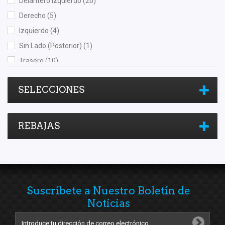
Delantero Izquierdo
(20)
Derecho
(5)
Izquierdo
(4)
Sin Lado (Posterior)
(1)
Trasero
(10)
Trasero Derecho
(6)
SELECCIONES
Trasero Izquierdo
(6)
REBAJAS
Suscríbete a Nuestro Boletín de
Noticias