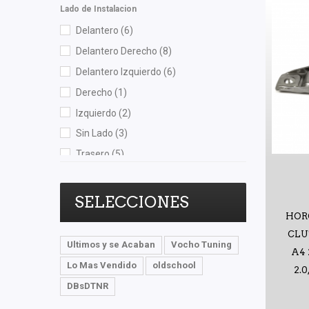
Lado de Instalacion
Safety
(1)
Delantero
(6)
Shift It
(4)
Delantero Derecho
(8)
Speedymexx
(1)
Delantero Izquierdo
(6)
TomCo
(1)
Derecho
(1)
Totalparts
(2)
Izquierdo
(2)
TRW
(1)
Sin Lado
(3)
Volkswagen (Original)
(14)
Trasero
(5)
Voltmax
(1)
Trasero Derecho
(5)
Yokomitsu
(5)
Trasero Izquierdo
(4)
SELECCIONES
HOR
CLU
Ultimos y se Acaban
Vocho Tuning
A4 
Lo Mas Vendido
oldschool
2.
DBsDTNR