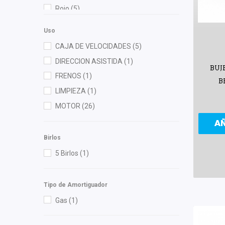
Good Go
(1)
Rojo
(5)
Herta
(1)
Verde
(1)
HUSHAN
(2)
Uso
Injetech
(1)
CAJA DE VELOCIDADES
(5)
ISAKA
(1)
DIRECCION ASISTIDA
(1)
BUJ
KEM
(1)
FRENOS
(1)
B
M Series
(2)
LIMPIEZA
(1)
Mann Filter
(2)
MOTOR
(26)
Master Cut
(1)
A
Mirsa Mikas Infante Ruiz
(1)
Birlos
OEP
(2)
5 Birlos
(1)
Polar
(1)
Purolator
(1)
Tipo de Amortiguador
RACE
(1)
Gas
(1)
Recal
(15)
Rivsa
(2)