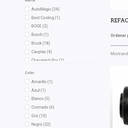
Marca
AutoMagic
(24)
Best Cooling
(1)
REFAC
BOGE
(2)
Bosch
(1)
Ordenar 
Bruck
(18)
Cauplas
(4)
Mostrando
Chacatech Pro
(1)
Dai
(1)
Color
DEPO
(7)
Amarillo
(1)
Diforza
(4)
Azul
(1)
Euroespaña
(1)
Blanco
(5)
FAG
(1)
Cromado
(6)
Forcetec
(1)
Gris
(10)
Gates
(1)
Negro
(32)