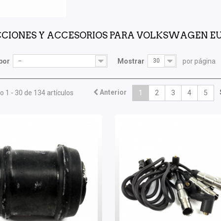
CIONES Y ACCESORIOS PARA VOLKSWAGEN E
por
--
Mostrar
30
por página
Anterior
 1 - 30 de 134 artículos
1
2
3
4
5