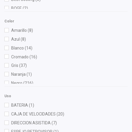
BOGE
(2)
Bosch
(4)
Color
Brembo
(2)
Amarillo
(8)
Bruck
(80)
Azul
(8)
BSK
(1)
Blanco
(14)
Cablex
(1)
Cromado
(16)
Cahsa
(5)
Gris
(37)
Cauplas
(18)
Naranja
(1)
Chacatech Pro
(19)
Negro
(216)
COFAP
(1)
Rojo
(3)
Contitech
(2)
Uso
Cuna Encantada
(1)
BATERIA
(1)
Dai
(6)
CAJA DE VELOCIDADES
(20)
DEPO
(10)
DIRECCION ASISTIDA
(7)
Diforza
(22)
ESPEJO RETROVISOR
(1)