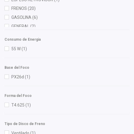
Febi
(2)
FRENOS
(20)
Firelok
(1)
GASOLINA
(6)
FP
(1)
GENERAL
(2)
Fritec
(3)
LIMPIEZA
(4)
Consumo de Energia
Gates
(2)
MOTOR
(69)
55 W
(1)
Gogo Parts
(2)
RADIADOR
(3)
Gonher
(7)
Base del Foco
Good Go
(2)
PX26d
(1)
Hella
(11)
Herta
(2)
Forma del Foco
HO
(3)
T4.625
(1)
HUSHAN
(7)
Ingenieria en Plasticos Cortes
(1)
ISAKA
(7)
Tipo de Disco de Freno
Luk
(3)
Ventilado
(1)