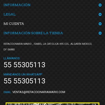
INFORMACIÓN
Superseal
(3)
SYD
(2)
LEGAL
Tebo
(1)
MI CUENTA
TF Victor
(4)
INFORMACIÓN SOBRE LA TIENDA
TMK
(2)
TomCo
(5)
REFACCIONARIA MARIO , ISABEL LA CATOLICA 495 COL. ALGARÍN MEXICO,
Top Engine
(4)
DF 06880
Totalparts
(1)
LLÁMANOS:
Volkswagen (Original)
(71)
55 55305113
Voltmax
(4)
MÁNDANOS UN WHATSAPP:
Yokomitsu
(34)
55 55305113
VENTAS@REFACCIONARIAMARIO.COM
EMAIL: