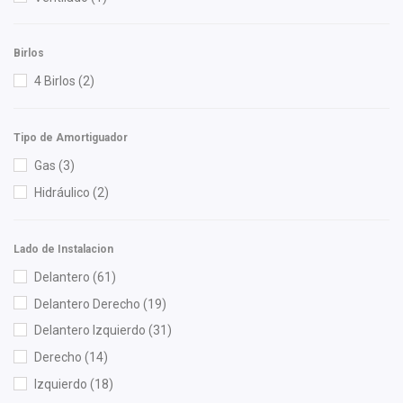
Lusac
(3)
M Series
(1)
Birlos
Mag Marelli
(2)
4 Birlos
(2)
Mahle
(2)
Mann Filter
(2)
Tipo de Amortiguador
Meistersatz
(3)
Gas
(3)
Miller
(1)
Hidráulico
(2)
Mirsa Mikas Infante Ruiz
(1)
Monroe
(1)
Lado de Instalacion
Moresa
(4)
Delantero
(61)
MOTORFIL
(1)
Delantero Derecho
(19)
MTE-THOMSON
(3)
Delantero Izquierdo
(31)
NSB
(3)
Derecho
(14)
NTN
(1)
Izquierdo
(18)
OEP
(14)