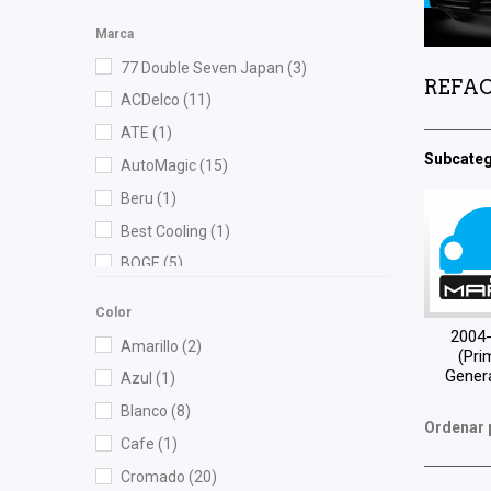
Marca
77 Double Seven Japan
(3)
REFAC
ACDelco
(11)
ATE
(1)
Subcateg
AutoMagic
(15)
Beru
(1)
Best Cooling
(1)
BOGE
(5)
Bosch
(6)
Color
Bruck
(18)
2004
Amarillo
(2)
(Pri
Cahsa
(3)
Gener
Azul
(1)
Cauplas
(35)
Blanco
(8)
Chacatech Pro
(9)
Ordenar 
Cafe
(1)
Contitech
(1)
Cromado
(20)