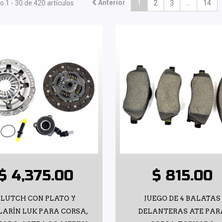
Anterior
 1 - 30 de 420 artículos
1
2
3
...
14
$ 4,375.00
$ 815.00
LUTCH CON PLATO Y
JUEGO DE 4 BALATAS
LARÍN LUK PARA CORSA,
DELANTERAS ATE PAR