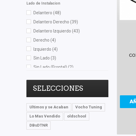
Lado de Instalacion
Shift It
(1)
Delantero
(48)
SIMYI
(8)
Delantero Derecho
(39)
Speedymexx
(65)
Delantero Izquierdo
(43)
Superseal
(6)
Derecho
(4)
SYD
(13)
Izquierdo
(4)
TF Victor
(1)
CO
Sin Lado
(3)
TomCo
(3)
Sin Lado (Frontal)
(2)
Top Engine
(1)
Trasero
(20)
Unicar
(6)
Trasero Derecho
(10)
SELECCIONES
Wagner
(1)
Trasero Izquierdo
(8)
Yokomitsu
(35)
A
Ultimos y se Acaban
Vocho Tuning
Lo Mas Vendido
oldschool
DBsDTNR