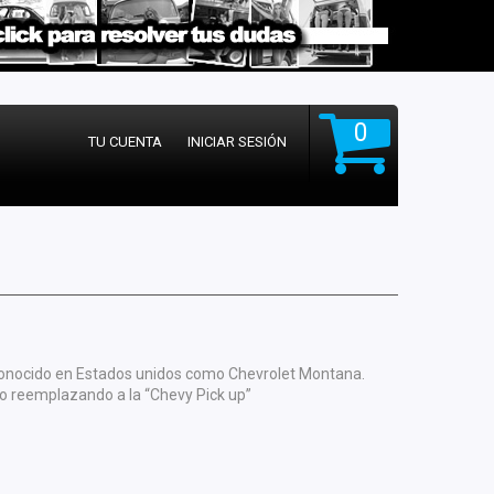
0
TU CUENTA
INICIAR SESIÓN
o conocido en Estados unidos como Chevrolet Montana.
o reemplazando a la “Chevy Pick up”