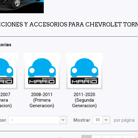
CIONES Y ACCESORIOS PARA CHEVROLET TO
orías
-2007
2008-2011
2011-2020
mera
(Primera
(Segunda
acion)
Generacion)
Generacion)
por
--
Mostrar
30
por página