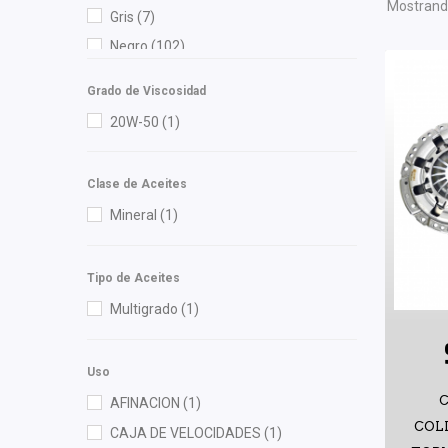
Dai
(5)
Mostrando
Gris
(7)
Delphi
(1)
Negro
(102)
DEPO
(22)
Verde
(2)
Diforza
(47)
Grado de Viscosidad
DLAA
(1)
20W-50
(1)
Eagle Eyes
(1)
Federal Mogul
(1)
Clase de Aceites
FPI
(3)
Mineral
(1)
Fritec
(5)
General Motors (Original)
(12)
Tipo de Aceites
Gogo Parts
(1)
Multigrado
(1)
Gonher
(8)
Good Go
(4)
Uso
GP1 Professional Parts
(1)
C
AFINACION
(1)
Hella
(3)
COL
CAJA DE VELOCIDADES
(1)
High Filter
(1)