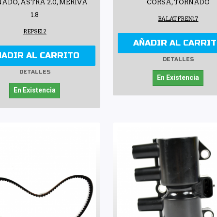
ADO, ASTRA 2.0, MERIVA
CORSA, TORNADO
1.8
BALATFREN17
REPSE12
AÑADIR AL CARRI
ÑADIR AL CARRITO
DETALLES
DETALLES
En Existencia
En Existencia