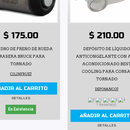
$ 175.00
$ 210.00
NDRO DE FRENO DE RUEDA
DEPÓSITO DE LÍQUID
RASERA BRUCK PARA
ANTICONGELANTE CON A
TORNADO
ACONDICIONADO BES
COOLING PARA CORSA
CILINFRUE7
TORNADO
ÑADIR AL CARRITO
DEPOSANCO7
DETALLES
1 Reseña(s)
En Existencia
AÑADIR AL CARRI
DETALLES