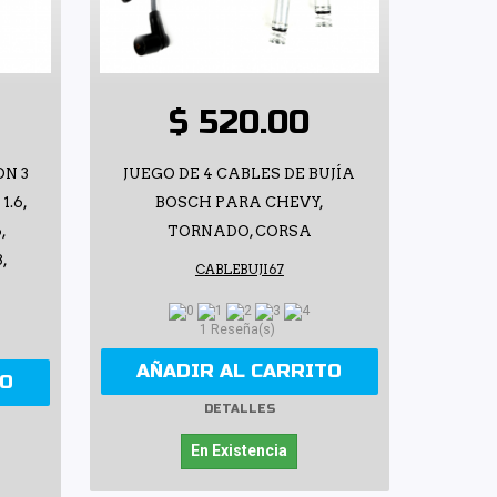
$ 520.00
ON 3
JUEGO DE 4 CABLES DE BUJÍA
1.6,
BOSCH PARA CHEVY,
,
TORNADO, CORSA
,
CABLEBUJI67
1 Reseña(s)
AÑADIR AL CARRITO
TO
DETALLES
En Existencia