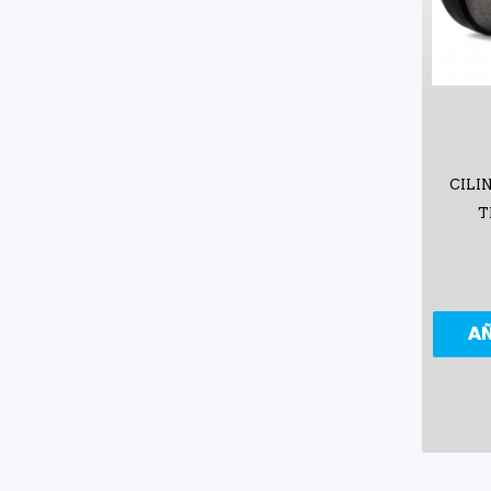
CILI
T
A