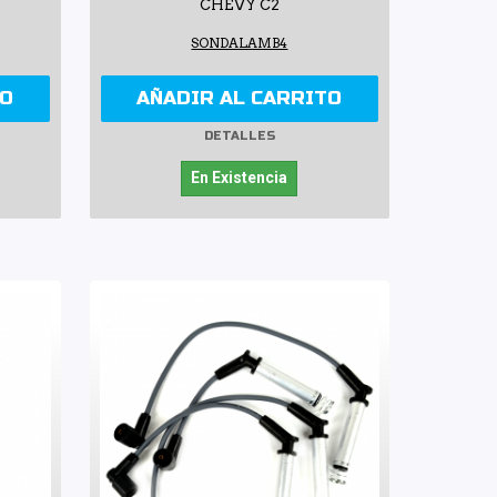
CHEVY C2
SONDALAMB4
TO
AÑADIR AL CARRITO
DETALLES
En Existencia