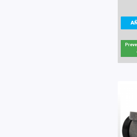
A
Preve