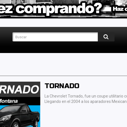
TORNADO
La Chevrolet Tornado, fue un coupe utilitari
Llegando en el 2004 a los aparadores Mexican