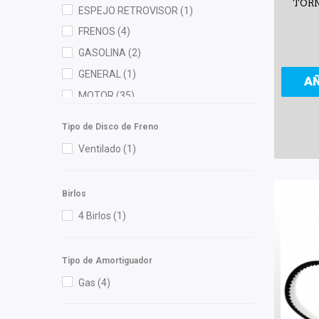
TORN
ESPEJO RETROVISOR
(1)
HUSHAN
(4)
FRENOS
(4)
Injetech
(1)
GASOLINA
(2)
Interfil
(3)
GENERAL
(1)
A
ISAKA
(10)
MOTOR
(35)
Luk
(1)
RADIADOR
(5)
M Series
(1)
Tipo de Disco de Freno
MTE-THOMSON
(1)
Ventilado
(1)
NGK
(2)
Nissan (Original)
(1)
Birlos
OEP
(7)
4 Birlos
(1)
Polar
(4)
Purolator
(1)
Tipo de Amortiguador
Quezada
(1)
Gas
(4)
Recal
(16)
Safety
(2)