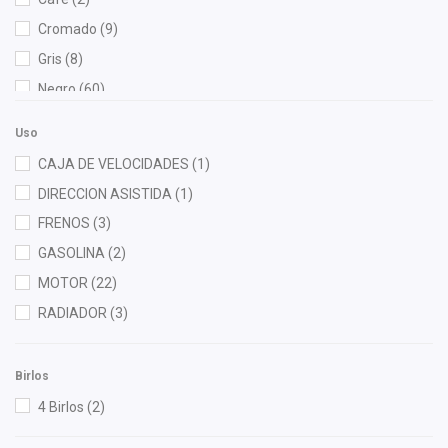
Euroespaña
(1)
Cromado
(9)
FP
(2)
Gris
(8)
Fritec
(2)
Negro
(60)
Gates
(2)
Rojo
(2)
Gogo Parts
(1)
Uso
Gonher
(6)
CAJA DE VELOCIDADES
(1)
Hella
(1)
DIRECCION ASISTIDA
(1)
HUSHAN
(3)
FRENOS
(3)
Injetech
(3)
GASOLINA
(2)
Interfil
(2)
MOTOR
(22)
ISAKA
(11)
RADIADOR
(3)
KEM
(2)
Moresa
(1)
Birlos
MOTORFIL
(1)
4 Birlos
(2)
NGK
(1)