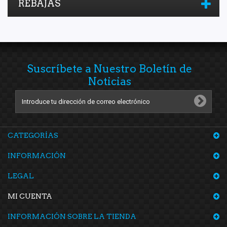
REBAJAS
Totalparts
(3)
VP
(1)
Yokomitsu
(24)
YYM
(3)
Suscríbete a Nuestro Boletín de
Noticias
CATEGORÍAS
INFORMACIÓN
LEGAL
MI CUENTA
INFORMACIÓN SOBRE LA TIENDA