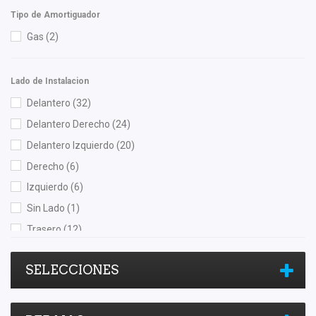
Nikko
(1)
Tipo de Amortiguador
Nissan (Original)
(12)
Gas
(2)
NSB
(1)
OEP
(2)
Lado de Instalacion
Polar
(2)
Delantero
(32)
Purolator
(1)
Delantero Derecho
(24)
Recal
(12)
Delantero Izquierdo
(20)
Safety
(1)
Derecho
(6)
Shift It
(1)
Izquierdo
(6)
SIMYI
(1)
Sin Lado
(1)
Speedymexx
(1)
Trasero
(12)
Superseal
(3)
Trasero Derecho
(4)
SYD
(4)
SELECCIONES
Trasero Izquierdo
(6)
TomCo
(1)
Top Engine
(2)