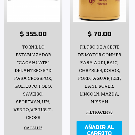
$ 355.00
$ 70.00
TORNILLO
FILTRO DE ACEITE
ESTABILIZADOR
DE MOTOR GONHER
"CACAHUATE"
PARA AUDI, BAIC,
DELANTERO SYD
CHRYSLER, DODGE,
PARA CROSSFOX,
FORD, JAGUAR, JEEP,
GOL, LUPO, POLO,
LAND ROVER,
SAVEIRO,
LINCOLN, MAZDA,
SPORTVAN, UP!,
NISSAN
VENTO, VIRTUS, T-
FILTRACEI470
CROSS
AÑADIR AL
CACAH25
CARRITO