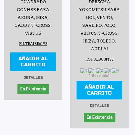
CUADRADO
DERECHA
GONHER PARA
YOKOMITSU PARA
ARONA, IBIZA,
GOL, VENTO,
CADDY, T-CROSS,
SAVEIRO, POLO,
VIRTUS
VIRTUS, T-CROSS,
IBIZA, TOLEDO,
FILTRAIRE6192
AUDI A1
AÑADIR AL
ROTULSUSP138
CARRITO
1 Reseña(s)
DETALLES
AÑADIR AL
En Existencia
CARRITO
DETALLES
En Existencia