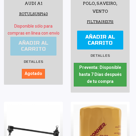
AUDI A1
POLO, SAVEIRO,
VENTO
ROTULSUSP140
FILTRAIRE1751
Disponible sólo para
compras en línea con envío
AÑADIR AL
AÑADIR AL
CARRITO
CARRITO
DETALLES
DETALLES
Preventa: Disponible
Agotado
hasta 7 Días después
de tu compra