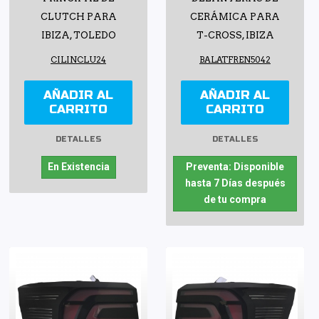
CLUTCH PARA
CERÁMICA PARA
IBIZA, TOLEDO
T-CROSS, IBIZA
CILINCLU24
BALATFREN5042
AÑADIR AL
AÑADIR AL
CARRITO
CARRITO
DETALLES
DETALLES
En Existencia
Preventa: Disponible
hasta 7 Días después
de tu compra