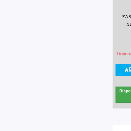
FAR
N
Disponi
A
Dispo