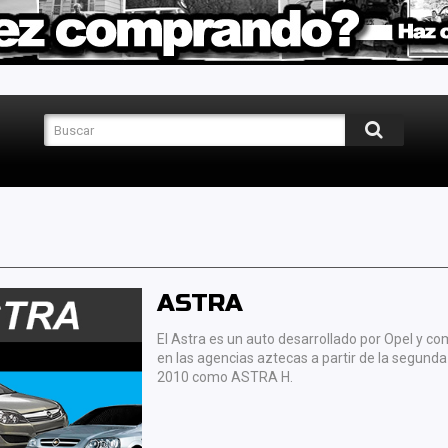
ASTRA
El Astra es un auto desarrollado por Opel y c
en las agencias aztecas a partir de la segund
2010 como ASTRA H.