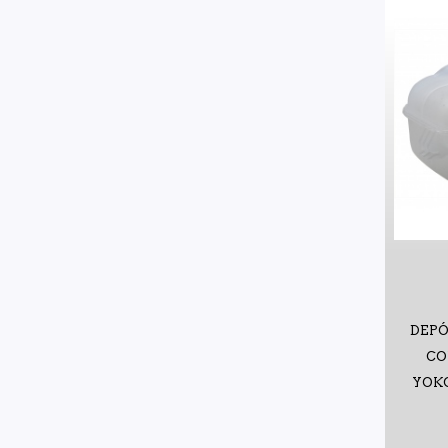
DEP
CO
YOKO