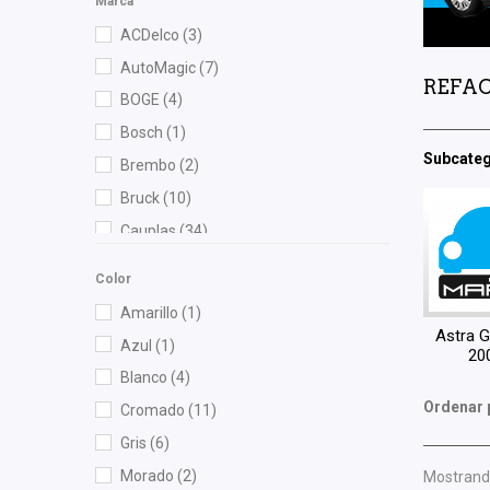
Marca
ACDelco
(3)
AutoMagic
(7)
REFAC
BOGE
(4)
Bosch
(1)
Subcateg
Brembo
(2)
Bruck
(10)
Cauplas
(34)
Chacatech Pro
(2)
Color
Champion
(1)
Amarillo
(1)
Delphi
(1)
Astra G
Azul
(1)
20
DEPO
(20)
Blanco
(4)
Diforza
(55)
Ordenar 
Cromado
(11)
Fritec
(3)
Gris
(6)
Gates
(1)
Morado
(2)
Mostrando