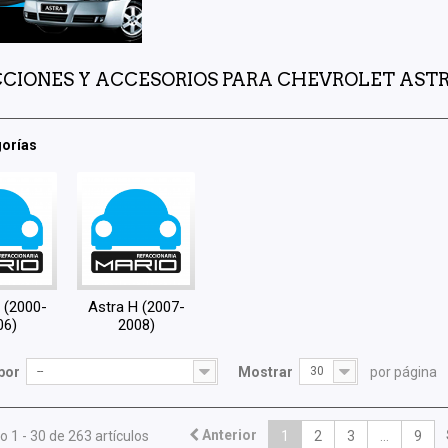
CIONES Y ACCESORIOS PARA CHEVROLET AST
orías
 (2000-
Astra H (2007-
06)
2008)
por
--
Mostrar
30
por página
Anterior
 1 - 30 de 263 artículos
1
2
3
...
9