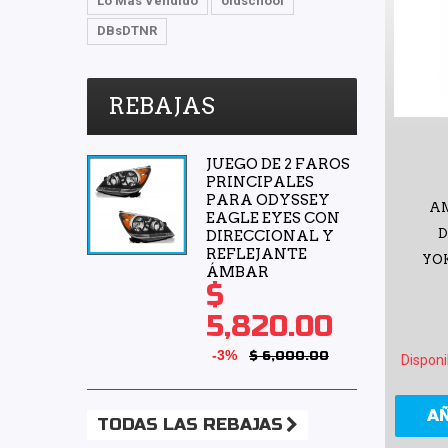
Lo Mas Vendido
oldschool
DBsDTNR
REBAJAS
JUEGO DE 2 FAROS
PRINCIPALES
PARA ODYSSEY
A
EAGLE EYES CON
DIRECCIONAL Y
REFLEJANTE
YO
ÁMBAR
$
5,820.00
-3%
$ 6,000.00
Disponi
A
TODAS LAS REBAJAS