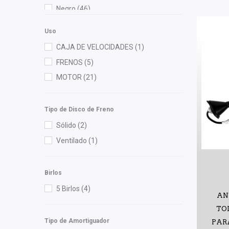
General Motors (Original)
(3)
Negro
(46)
Gonher
(10)
Verde
(1)
Hella
(2)
Uso
High Filter
(1)
CAJA DE VELOCIDADES
(1)
Injetech
(2)
FRENOS
(5)
Interfil
(1)
MOTOR
(21)
Luk
(1)
M Series
(1)
Tipo de Disco de Freno
Mirsa Autopartes
(2)
Sólido
(2)
NG
(2)
Ventilado
(1)
NGK
(3)
OEP
(5)
Birlos
Polar
(4)
5 Birlos
(4)
AN
Pontic
(1)
TO
Purolator
(1)
Tipo de Amortiguador
PARA
Raybestos
(2)