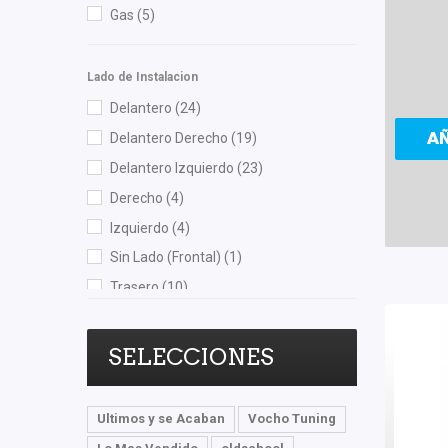
Gas
(5)
Recal
(6)
RUVILLE
(2)
Lado de Instalacion
Shift It
(1)
Delantero
(24)
Speedymexx
(39)
A
Delantero Derecho
(19)
Superseal
(1)
Delantero Izquierdo
(23)
SYD
(1)
Derecho
(4)
TF Victor
(1)
Izquierdo
(4)
TomCo
(1)
Sin Lado (Frontal)
(1)
Totalparts
(1)
Trasero
(10)
Unicar
(1)
Trasero Derecho
(11)
Wagner
(1)
Trasero Izquierdo
(9)
SELECCIONES
Yokomitsu
(22)
Ultimos y se Acaban
Vocho Tuning