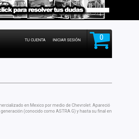
0
TU CUENTA
INICIAR SESIÓN
omercializado en Mexico por medio de Chevrolet. Apareció
a generación (conocido como ASTRA G) y hasta su final en