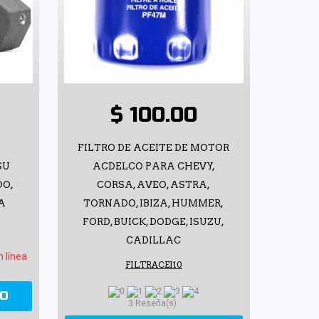
$ 100.00
H
FILTRO DE ACEITE DE MOTOR
SU
ACDELCO PARA CHEVY,
DO,
CORSA, AVEO, ASTRA,
RA
TORNADO, IBIZA, HUMMER,
FORD, BUICK, DODGE, ISUZU,
CADILLAC
n línea
FILTRACEI10
TO
3 Reseña(s)